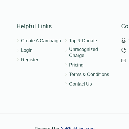
Helpful Links
Co
Create A Campaign
Tap & Donate
Unrecognized
Login
Charge
Register
Pricing
Terms & Conditions
Contact Us
Powered by
AhBlickLive.com