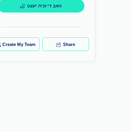
האב די זכיה יעצט
Create My Team
Share