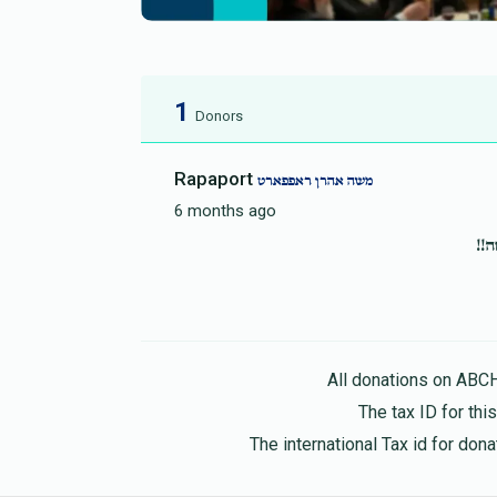
1
Donors
Rapaport
משה אהרן ראפפארט
6 months ago
All donations on ABC
The tax ID for th
The international Tax id for do