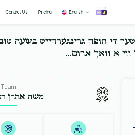
Contact Us
Pricing
English
נטער די חופה גרינגערהייט בשעה טו
ער ווי א וואך ארום
Team
34
משה אהרן ר