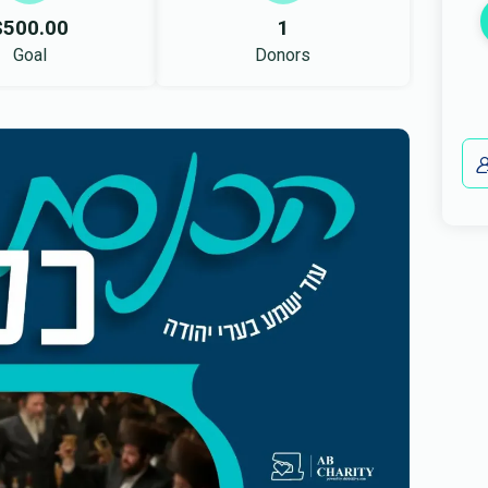
$500.00
1
Goal
Donors