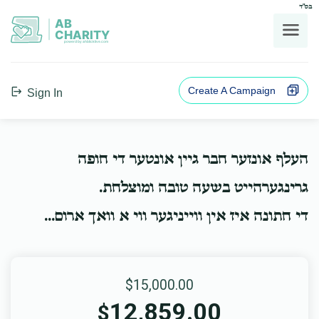
בס"ד
AB
CHARITY
powerd by ahblicklive.com
Create A Campaign
Sign In
העלף אונזער חבר גיין אונטער די חופה
גרינגערהייט בשעה טובה ומוצלחת.
די חתונה איז אין ווייניגער ווי א וואך ארום...
$15,000.00
12,859.00
$