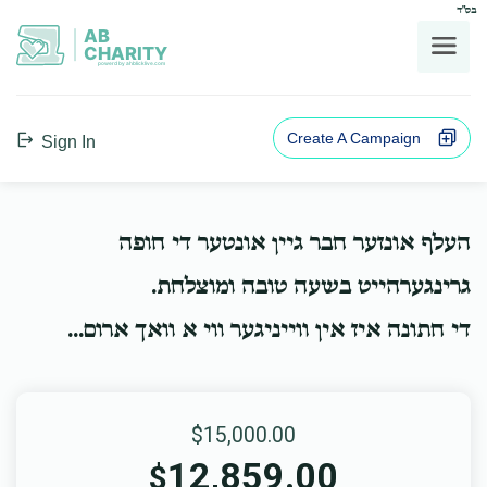
בס"ד
AB
CHARITY
powerd by ahblicklive.com
Create A Campaign
Sign In
העלף אונזער חבר גיין אונטער די חופה
גרינגערהייט בשעה טובה ומוצלחת.
די חתונה איז אין ווייניגער ווי א וואך ארום...
$15,000.00
12,859.00
$