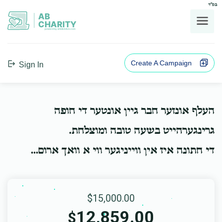
בס"ד
AB
CHARITY
powerd by ahblicklive.com
Create A Campaign
Sign In
העלף אונזער חבר גיין אונטער די חופה
גרינגערהייט בשעה טובה ומוצלחת.
די חתונה איז אין ווייניגער ווי א וואך ארום...
$15,000.00
12,859.00
$