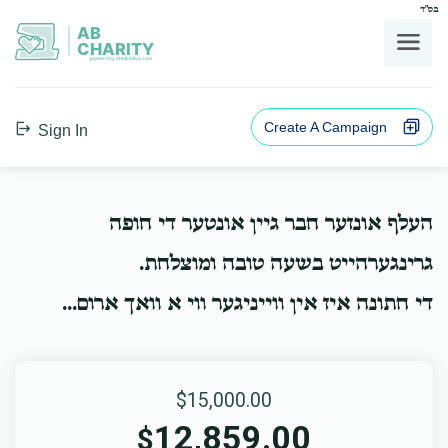
בס"ד
AB
CHARITY
powerd by ahblicklive.com
Create A Campaign
Sign In
העלף אונזער חבר גיין אונטער די חופה
גרינגערהייט בשעה טובה ומוצלחת.
די חתונה איז אין ווייניגער ווי א וואך ארום...
$15,000.00
12,859.00
$