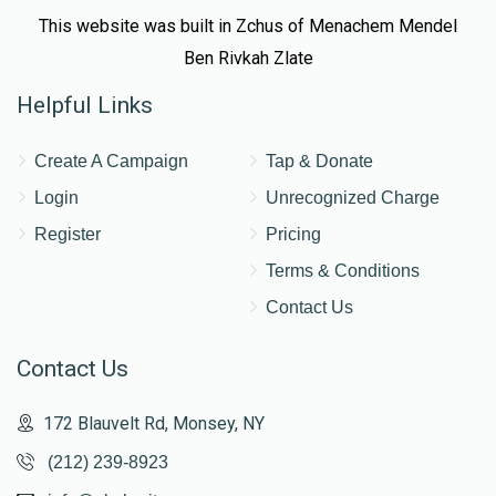
$380
$500
5
This website was built in Zchus of Menachem Mendel
Donated
Goal
Donors
Ben Rivkah Zlate
Helpful Links
פנחס בראך
Create A Campaign
Tap & Donate
Login
Unrecognized Charge
$200
$500
5
Donated
Goal
Donors
Register
Pricing
Terms & Conditions
Contact Us
משה לאנדא
Contact Us
$180
$500
4
Donated
Goal
Donors
172 Blauvelt Rd, Monsey, NY
(212) 239-8923