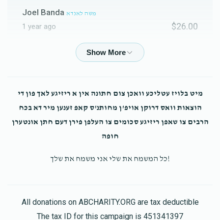
שמחה קלאגסבאלד
Joel Banda
משה לאנדא
$26.00
1 year ago
$1,104
$1,200
10
Donated
Goal
Donors
בנימין יוסף טעללער
ליפא זיכערמאן
$50.00
1 year ago
משה שווארץ
מיט בלויז עטליכע וואכן צום חתונה אין א ריזיגע לאך פון די
Duvid Stien
שלמה יואל גאלדבערגער
הוצאות וואס דרוקן אויפ'ן מחותנ'ס קאפ זענען מיר דא בכח
$40.00
1 year ago
$879
$800
11
הרבים צו שאפן ריזיגע סכומים צו העלפן פירן דעם חתן אונטערן
Donated
Goal
Donors
חופה
Sruly Beniaker
אשכנזי 34 דירה
!כל המשמח את שלי אני משמח את שלך
$20.00
1 year ago
שלמה יואל גאלדבערגער
!!!!!!!!!!!!!
All donations on ABCHARITY.ORG are tax deductible
$478
$500
10
שמואל קוואדראט
ארי סאנדער
Donated
Goal
Donors
The tax ID for this campaign is 451341397