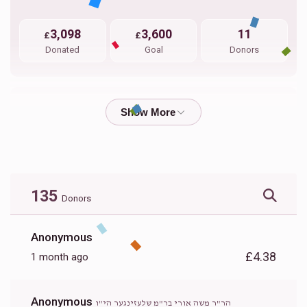
3,098
3,600
11
£
£
Donated
Goal
Donors
הר"ר עזריאל זעליג ווייס הי"ו
1,611
1,800
17
£
£
Donated
Goal
Donors
135
Donors
הר"ר יצחק בר"מ שלעזינגער הי"ו
Anonymous
£4.38
1 month ago
1,331
5,000
15
£
£
Donated
Goal
Donors
Anonymous
הר"ר משה אורי בר"מ שלעזינגער הי"ו