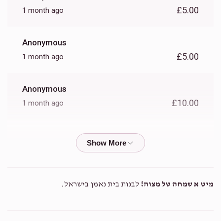
£5.00
1 month ago
הר"ר ליפא הירש הי"ו
Anonymous
1,792
1,800
10
£
£
£5.00
1 month ago
Donated
Goal
Donors
Anonymous
הר"ר פנחס אהרן היילברון הי"ו
£10.00
1 month ago
1,295
1,000
8
£
£
Anonymous
Donated
Goal
Donors
£5.00
1 month ago
Anonymous
הר"ר יעקב יאקאב הי"ו
מיט א שמחה של מצוה!
לבנות בית נאמן בישראל.
£5.00
1 month ago
629
500
11
£
£