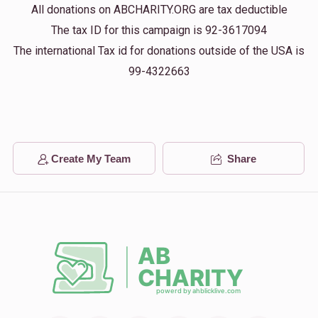
Donated
Goal
Donors
All donations on ABCHARITY.ORG are tax deductible
Anonymous
£5.00
The tax ID for this campaign is 92-3617094
1 month ago
The international Tax id for donations outside of the USA is
הר"ר אליעזר רובין הי"ו
99-4322663
Anonymous
£5.00
1 month ago
1,091
500
5
£
£
Donated
Goal
Donors
Create My Team
Share
הר"ר משה שישא הי"ו
283
250
10
£
£
Donated
Goal
Donors
הר"ר משה אורי בר"מ שלעזינגער הי"ו