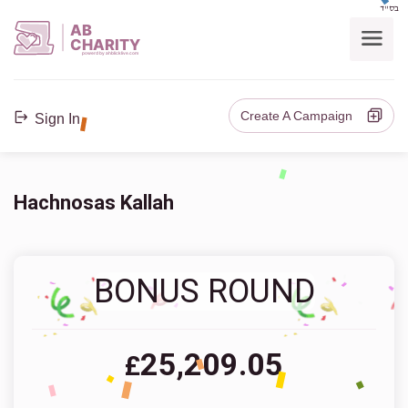
בס"ד
AB
CHARITY
powerd by ahblicklive.com
Create A Campaign
Sign In
Hachnosas Kallah
BONUS ROUND
25,209.05
£