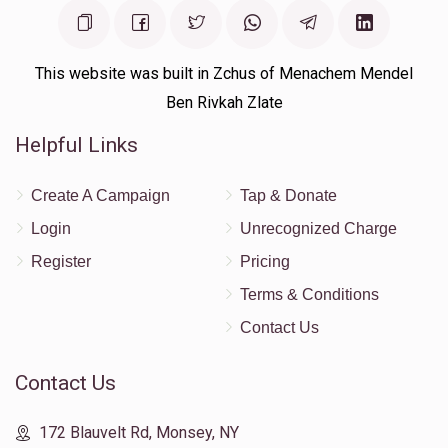
159
1,000
11
£
£
Donated
Goal
Donors
This website was built in Zchus of Menachem Mendel
Ben Rivkah Zlate
הר"ר חיים בר"מ שלעזינגער הי"ו
Helpful Links
Create A Campaign
Tap & Donate
360
3,600
6
£
£
Donated
Goal
Donors
Login
Unrecognized Charge
Register
Pricing
Terms & Conditions
הר"ר מרדכי ביטון הי"ו
Contact Us
207
360
5
£
£
Contact Us
Donated
Goal
Donors
172 Blauvelt Rd, Monsey, NY