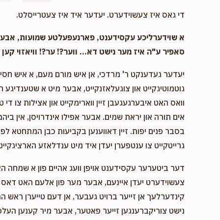
$1,000.00
די גאס איז צעשוידערט. יעדער איד איז צעטרייסלט.
הילף 
א שוידערליכע עקסידענט, פארנעפעלטע שמועות, אבער..
סאפיר ע"ה איז מער נישט דא... ווער?! ער?! וויאזוי קען ד
$50.00
בנ
יעדער געדענקט ר' מרדכי, אן איש מורם מעם, א איש חסיד 
גוטמוטיגקייט און צוגעלאזנקייט, אבער מיט א שטענדיגע 
וואס האט איבערגעגעבן זיין ווארימקייט און אצילות צו די ט
$126.00
אים תורה און יראת שמים. אבער אפילו אינדרויסן, אין ביהמ
בסבר פנים יפות. זיין דאווענען בקביעות כבן המתחטא לפני 
גרייטקייט צו ענטפערן יעדן איד מיט ענדלאזע הארציגקייט,
דער ביטערער עקסידענט אויפן וועג אהיים פון א שמחה ה
צעשוידערט יעדן איינעם, אבער מער פון אלעם האט דאס א
קינדערלעך אן זייער ברויט געבער, אן דעם טייערן ראש המ
נישט צוריקברענגען זייער פאטער, אבער מיר קענען העלפן