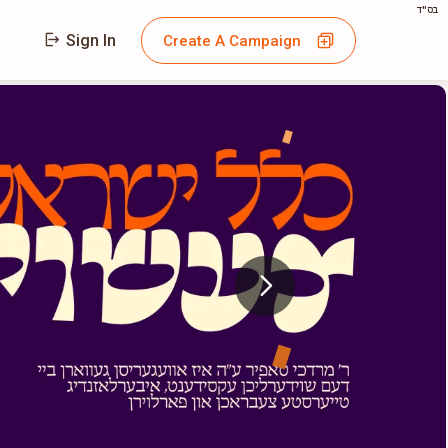
בס"ד
Sign In
Create A Campaign