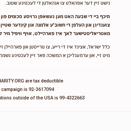
נישט זיין דער אפהאלט צו אנהאלטן די לעכטיגע שטוב.
תיכף ביי די שבעה האט מען געשאפן גרויסע סכומים פון נ
צוענדיגן און העלפן די חשוב'ע אלמנה און קינדער שטיין 
מאטריאליסטישער לאך איז פארהיילט, אויף וויפיל מיר ק
כלל ישראל, אצינד איז די רייע, צו טרייסטן און פארהיילן זיי
מיט זיי, און ערמעגליכן א המשכה פאר זיין לעכטיגע נשמה,
HARITY.ORG are tax deductible
is campaign is 92-3617094
nations outside of the USA is 99-4322663