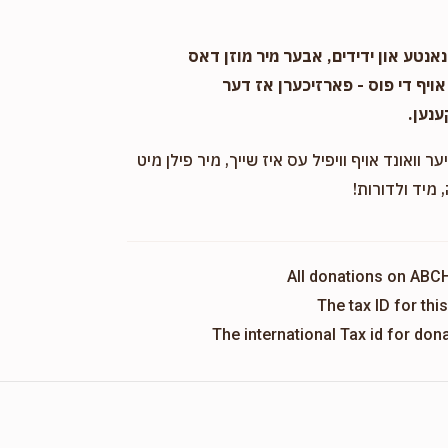
אנטע און ידידים, אבער מיר מוזן דאס
אויף די פוס - פארזיכערן אז דער
ענען.
ער וואונד אויף וויפיל עס איז שייך, מיר פילן מיט
 מיד ולדורות!
All donations on ABC
The tax ID for th
The international Tax id for do