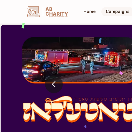
AB
Home
Campaigns
CHARITY
powerd by ahblicklive.com