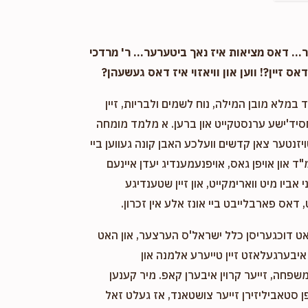
Anonymous
Menashe Zafir - מנשה סאפיר
7 months ago
פארן וואך
. דאס מציאות איז נאך ביטערער... ר' מרדכי
אס זיין?! ווען און וויאזוי איז דאס געשעהן?
Chiam Sholem Shwartz
י וחתני ר' מרדכי ז"ל
במלא מובן המילה, נוח לשמים ולבריות, זיין
8 months ago
חסיד'ישע ערנסטקייט און ברען. א מלמד מומחה
ויזנטער צאן קדשים וועלכע האבן קונה געווען ביי
Anonymous
Sruly Zilber
"ד און אויפן גאס, אויפנעמענדיג יעדן איינעם
8 months ago
אביו מיט ווארימקייט, און זיין שטענדיגע
 דאס פארבלייבט ביי אונז אלע אין זכרון.
אט דוכגעריסן כלל ישראל'ס הערצער, און האט
יבערגעלאזט זיין טייערע אלמנה און
שפחה, זייער קרוין איבערן קאפ. מיר קענען
 סטאביליזירן זייער צושטאנד, אז געלט זאל