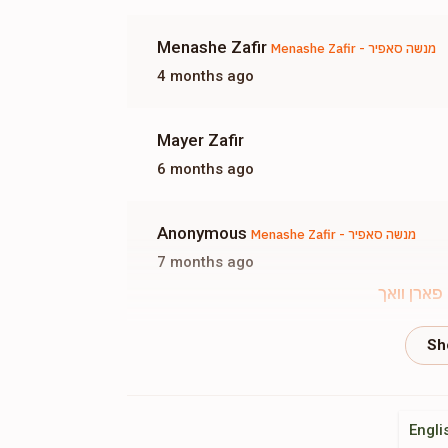
Menashe Zafir
Menashe Zafir - מנשה סאפיר
4 months ago
Mayer Zafir
6 months ago
Anonymous
Menashe Zafir - מנשה סאפיר
7 months ago
פארן וואך
Yakov Kritzler
Brany Walldman
7 months ago
Engli