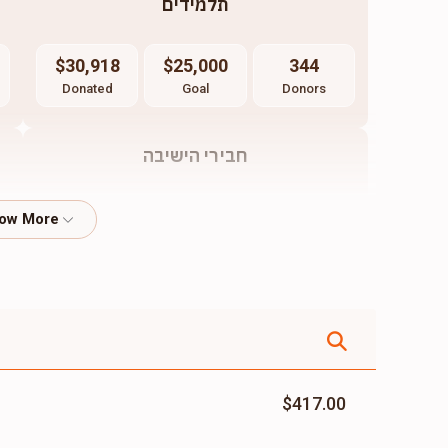
תלמידים
$30,918
$25,000
344
Donated
Goal
Donors
חבירי הישיבה
$8,700
$20,000
10
Donated
Goal
Donors
$417.00