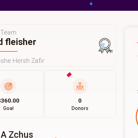
Team
d fleisher
157
she Hersh Zafir
$360.00
0
Goal
Donors
 A Zchus