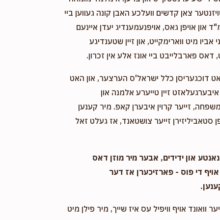
ויזנטער צאן קדשים וועלכע האבן קונה געווען ביי
"ד און אויפן גאס, אויפנעמענדיג יעדן איינעם
אביו מיט ווארימקייט, און זיין שטענדיגע
 דאס פארבלייבט ביי אונז אלע אין זכרון.
אט דוכגעריסן כלל ישראל'ס הערצער, און האט
יבערגעלאזט זיין טייערע אלמנה און
שפחה, זייער קרוין איבערן קאפ. מיר קענען
 סטאביליזירן זייער צושטאנד, אז געלט זאל
אנטע און ידידים, אבער מיר מוזן דאס
אויף די פוס - פארזיכערן אז דער
ענען.
ער וואונד אויף וויפיל עס איז שייך, מיר פילן מיט