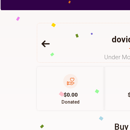
dovi
Under Mo
$0.00
Donated
Buy