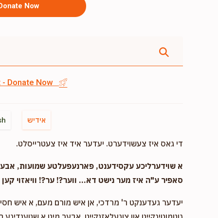
Donate Now
st - Donate Now
אידיש
sh
די גאס איז צעשוידערט. יעדער איד איז צעטרייסלט.
א שוידערליכע עקסידענט, פארנעפעלטע שמועות, אבער..
סאפיר ע"ה איז מער נישט דא... ווער?! ער?! וויאזוי קען ד
יעדער געדענקט ר' מרדכי, אן איש מורם מעם, א איש חסיד 
גוטמוטיגקייט און צוגעלאזנקייט, אבער מיט א שטענדיגע 