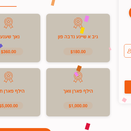
גיב א שיינע נדבה פון
נאך שענע
$360.00
$180.00
הילף פארן וואך
הילף פארן ח
$5,000.00
$1,000.00