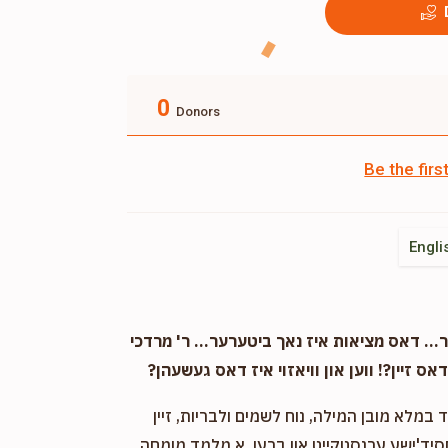
0
Donors
Be the fir
Engli
. דאס מציאות איז נאך ביטערער... ר' מרדכי
אס זיין?! ווען און וויאזוי איז דאס געשעהן?
במלא מובן המילה, נוח לשמים ולבריות, זיין
חסיד'ישע ערנסטקייט און ברען. א מלמד מומחה