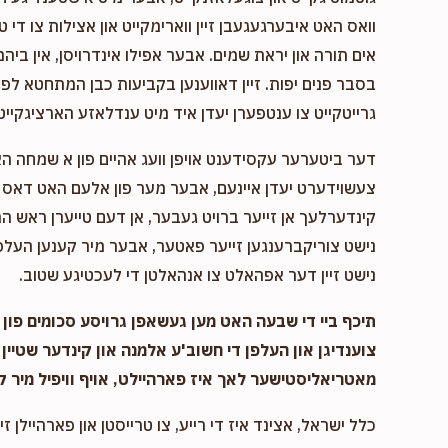
וואס האט איבערגעגעבן זיין ווארימקייט און אצילות צו די ט
אים תורה און יראת שמים. אבער אפילו אינדרויסן, אין ביהמ
בסבר פנים יפות. זיין דאווענען בקביעות כבן המתחטא לפני 
גרייטקייט צו ענטפערן יעדן איד מיט ענדלאזע הארציגקייט,
דער ביטערער עקסידענט אויפן וועג אהיים פון א שמחה ה
צעשוידערט יעדן איינעם, אבער מער פון אלעם האט דאס א
קינדערלעך אן זייער ברויט געבער, אן דעם טייערן ראש המ
נישט צוריקברענגען זייער פאטער, אבער מיר קענען העלפן
נישט זיין דער אפהאלט צו אנהאלטן די לעכטיגע שטוב.
תיכף ביי די שבעה האט מען געשאפן גרויסע סכומים פון נ
צוענדיגן און העלפן די חשוב'ע אלמנה און קינדער שטיין 
מאטריאליסטישער לאך איז פארהיילט, אויף וויפיל מיר ק
כלל ישראל, אצינד איז די רייע, צו טרייסטן און פארהיילן זיי