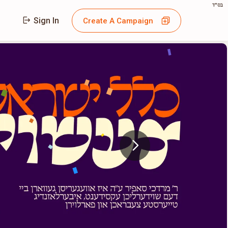
בס"ד
Sign In
Create A Campaign