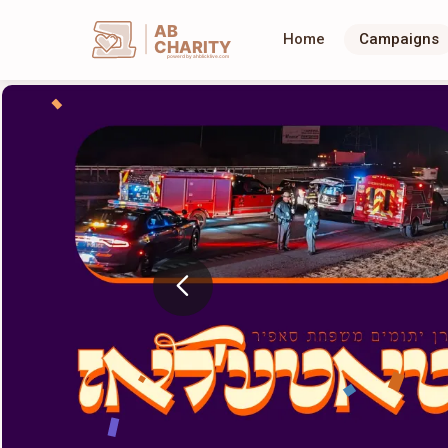
AB
Home
Campaigns
CHARITY
powerd by ahblicklive.com