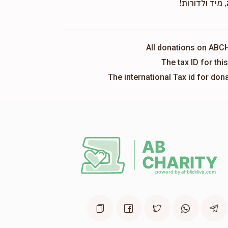
 מיד ולדורות!
All donations on ABC
The tax ID for th
The international Tax id for do