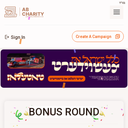
בס"ד
AB
CHARITY
powerd by ahblicklive.com
Create A Campaign
Sign In
BONUS ROUND