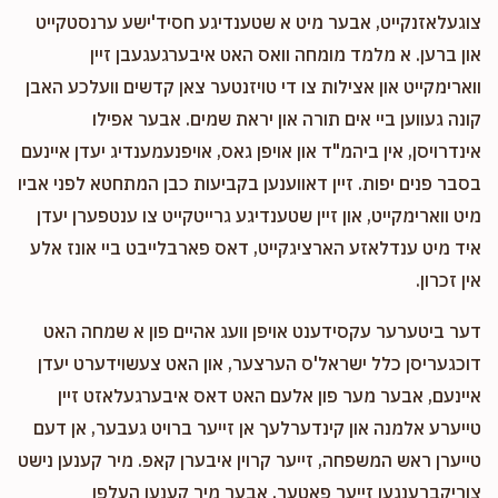
$52.00
11 months ago
צוגעלאזנקייט, אבער מיט א שטענדיגע חסיד'ישע ערנסטקייט
און ברען. א מלמד מומחה וואס האט איבערגעגעבן זיין
ווארימקייט און אצילות צו די טויזנטער צאן קדשים וועלכע האבן
קונה געווען ביי אים תורה און יראת שמים. אבער אפילו
אינדרויסן, אין ביהמ"ד און אויפן גאס, אויפנעמענדיג יעדן איינעם
בסבר פנים יפות. זיין דאווענען בקביעות כבן המתחטא לפני אביו
מיט ווארימקייט, און זיין שטענדיגע גרייטקייט צו ענטפערן יעדן
איד מיט ענדלאזע הארציגקייט, דאס פארבלייבט ביי אונז אלע
אין זכרון.
דער ביטערער עקסידענט אויפן וועג אהיים פון א שמחה האט
דוכגעריסן כלל ישראל'ס הערצער, און האט צעשוידערט יעדן
איינעם, אבער מער פון אלעם האט דאס איבערגעלאזט זיין
טייערע אלמנה און קינדערלעך אן זייער ברויט געבער, אן דעם
טייערן ראש המשפחה, זייער קרוין איבערן קאפ. מיר קענען נישט
צוריקברענגען זייער פאטער, אבער מיר קענען העלפן