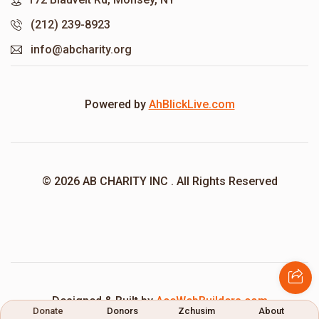
(212) 239-8923
info@abcharity.org
Powered by
AhBlickLive.com
© 2026 AB CHARITY INC . All Rights Reserved
Designed & Built by
AceWebBuilders.com
Donate
Donors
Zchusim
About