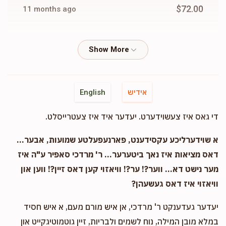
$72.00
11 months ago
Avigdor Halpert
Yidel Ebir Zafir
$36.00
11 months ago
ופתאם יבוא אל היכלו…..
אידיש
English
Anonymous
Yidel Ebir Zafir
די גאס איז צעשוידערט. יעדער איד איז צעטרייסלט.
$36.00
11 months ago
א שוידערליכע עקסידענט, פארנעפעלטע שמועות, אבער...
Gedalya Laufer
Yidel Ebir Zafir
דאס מציאות איז נאך ביטערער... ר' מרדכי סאפיר ע"ה איז
$100.00
11 months ago
מער נישט דא... ווער?! ער?! וויאזוי קען דאס זיין?! ווען און
לכבוד ידידי היקר
וויאזוי איז דאס געשעהן?
יעדער געדענקט ר' מרדכי, אן איש מורם מעם, א איש חסיד
Abe Lunger
Yidel Ebir Zafir
במלא מובן המילה, נוח לשמים ולבריות, זיין גוטמוטיגקייט און