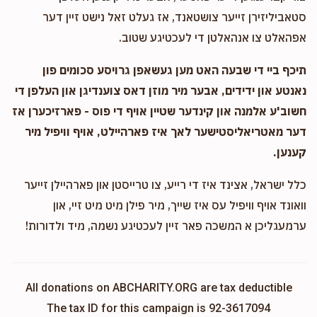
סטאביליזירן זייער צושטאנד, אז געלט זאל נישט זיין דער
אפהאלט צו אנהאלטן די לעכטיגע שטוב.
תיכף ביי די שבעה האט מען געשאפן גרויסע סכומים פון
נאנטע און ידידים, אבער מיר מוזן דאס צוענדיגן און העלפן די
חשוב'ע אלמנה און קינדער שטיין אויף די פוס - פארזיכערן אז
דער מאטריאליסטישער לאך איז פארהיילט, אויף וויפיל מיר
קענען.
כלל ישראל, אצינד איז די רייע, צו טרייסטן און פארהיילן זייער
וואונד אויף וויפיל עס איז שייך, מיר פילן מיט מיט זיי, און
ערמעגליכן א המשכה פאר זיין לעכטיגע נשמה, מיד ולדורות!
All donations on ABCHARITY.ORG are tax deductible
The tax ID for this campaign is 92-3617094