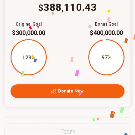
388,110.43
$
Original Goal
Bonus Goal
$300,000.00
$400,000.00
129%
97%
Donate Now
Team