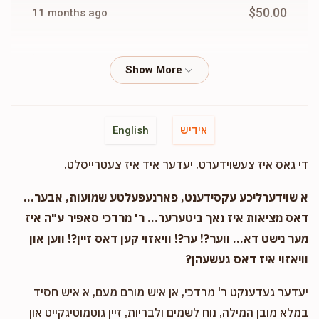
$50.00
11 months ago
הערשי מאנדל
Yida Yoel Levinger
$50.00
11 months ago
Lemmy Weiss
Yida Yoel Levinger
אידיש
English
$36.00
11 months ago
די גאס איז צעשוידערט. יעדער איד איז צעטרייסלט.
א שוידערליכע עקסידענט, פארנעפעלטע שמועות, אבער...
דאס מציאות איז נאך ביטערער... ר' מרדכי סאפיר ע"ה איז
מער נישט דא... ווער?! ער?! וויאזוי קען דאס זיין?! ווען און
וויאזוי איז דאס געשעהן?
יעדער געדענקט ר' מרדכי, אן איש מורם מעם, א איש חסיד
במלא מובן המילה, נוח לשמים ולבריות, זיין גוטמוטיגקייט און