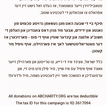
סטאביליזירן זייער צושטאנד, אז געלט זאל נישט זיין דער
אפהאלט צו אנהאלטן די לעכטיגע שטוב.
תיכף ביי די שבעה האט מען געשאפן גרויסע סכומים פון
נאנטע און ידידים, אבער מיר מוזן דאס צוענדיגן און העלפן די
חשוב'ע אלמנה און קינדער שטיין אויף די פוס - פארזיכערן אז
דער מאטריאליסטישער לאך איז פארהיילט, אויף וויפיל מיר
קענען.
כלל ישראל, אצינד איז די רייע, צו טרייסטן און פארהיילן זייער
וואונד אויף וויפיל עס איז שייך, מיר פילן מיט מיט זיי, און
ערמעגליכן א המשכה פאר זיין לעכטיגע נשמה, מיד ולדורות!
All donations on ABCHARITY.ORG are tax deductible
The tax ID for this campaign is 92-3617094