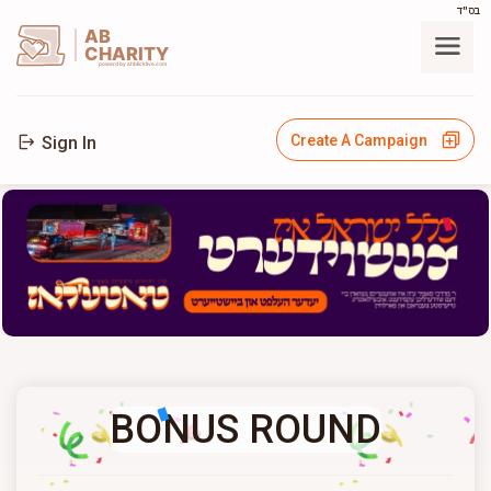
בס"ד
AB
CHARITY
powerd by ahblicklive.com
Create A Campaign
Sign In
BONUS ROUND