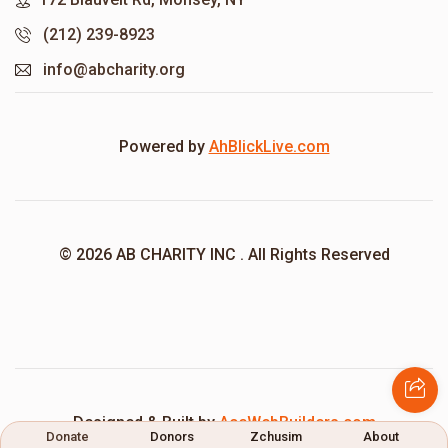
(212) 239-8923
info@abcharity.org
Powered by
AhBlickLive.com
© 2026 AB CHARITY INC . All Rights Reserved
Designed & Built by
AceWebBuilders.com
Donate
Donors
Zchusim
About