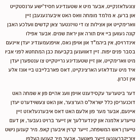
צוגעלאזנקייט, אבער מיט א שטענדיגע חסיד'ישע ערנסטקייט
און ברען. א מלמד מומחה וואס האט איבערגעגעבן זיין
ווארימקייט און אצילות צו די טויזנטער צאן קדשים וועלכע האבן
קונה געווען ביי אים תורה און יראת שמים. אבער אפילו
אינדרויסן, אין ביהמ"ד און אויפן גאס, אויפנעמענדיג יעדן איינעם
בסבר פנים יפות. זיין דאווענען בקביעות כבן המתחטא לפני אביו
מיט ווארימקייט, און זיין שטענדיגע גרייטקייט צו ענטפערן יעדן
איד מיט ענדלאזע הארציגקייט, דאס פארבלייבט ביי אונז אלע
אין זכרון.
דער ביטערער עקסידענט אויפן וועג אהיים פון א שמחה האט
דוכגעריסן כלל ישראל'ס הערצער, און האט צעשוידערט יעדן
איינעם, אבער מער פון אלעם האט דאס איבערגעלאזט זיין
טייערע אלמנה און קינדערלעך אן זייער ברויט געבער, אן דעם
טייערן ראש המשפחה, זייער קרוין איבערן קאפ. מיר קענען נישט
צוריקברענגען זייער פאטער, אבער מיר קענען העלפן