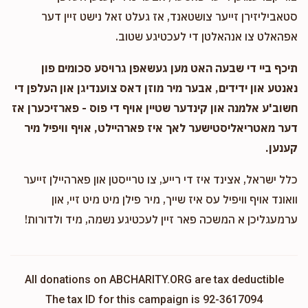
סטאביליזירן זייער צושטאנד, אז געלט זאל נישט זיין דער
אפהאלט צו אנהאלטן די לעכטיגע שטוב.
תיכף ביי די שבעה האט מען געשאפן גרויסע סכומים פון
נאנטע און ידידים, אבער מיר מוזן דאס צוענדיגן און העלפן די
חשוב'ע אלמנה און קינדער שטיין אויף די פוס - פארזיכערן אז
דער מאטריאליסטישער לאך איז פארהיילט, אויף וויפיל מיר
קענען.
כלל ישראל, אצינד איז די רייע, צו טרייסטן און פארהיילן זייער
וואונד אויף וויפיל עס איז שייך, מיר פילן מיט מיט זיי, און
ערמעגליכן א המשכה פאר זיין לעכטיגע נשמה, מיד ולדורות!
All donations on ABCHARITY.ORG are tax deductible
The tax ID for this campaign is 92-3617094