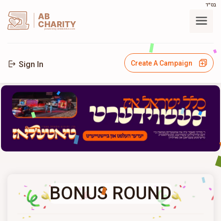
בס"ד
AB
CHARITY
powerd by ahblicklive.com
Create A Campaign
Sign In
BONUS ROUND