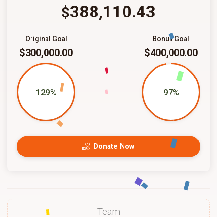
388,110.43
$
Original Goal
Bonus Goal
$300,000.00
$400,000.00
129%
97%
Donate Now
Team