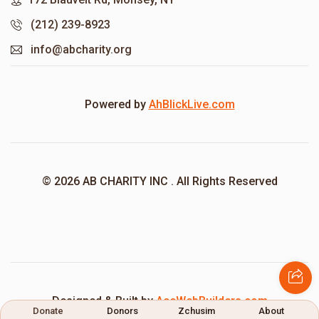
(212) 239-8923
info@abcharity.org
Powered by
AhBlickLive.com
© 2026 AB CHARITY INC . All Rights Reserved
Designed & Built by
AceWebBuilders.com
Donate
Donors
Zchusim
About