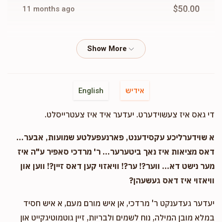
$50.00
11 months ago
Rabbi Taub
Shrage Yitzchok Gandel
$50.00
11 months ago
Fishel Rubinstein
Shrage Yitzchok Gandel
אידיש
English
$50.00
11 months ago
די גאס איז צעשוידערט. יעדער איד איז צעטרייסלט.
Mordechai Silberstein
Shrage Yitzchok Gandel
א שוידערליכע עקסידענט, פארנעפעלטע שמועות, אבער...
$100.00
11 months ago
דאס מציאות איז נאך ביטערער... ר' מרדכי סאפיר ע"ה איז
מער נישט דא... ווער?! ער?! וויאזוי קען דאס זיין?! ווען און
וויאזוי איז דאס געשעהן?
A. A. M. Weiss
Shrage Yitzchok Gandel
$50.00
11 months ago
יעדער געדענקט ר' מרדכי, אן איש מורם מעם, א איש חסיד
במלא מובן המילה, נוח לשמים ולבריות, זיין גוטמוטיגקייט און