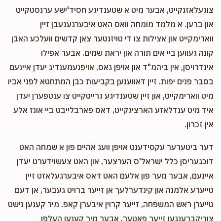
צוגעלאזנקייט, אבער מיט א שטענדיגע חסיד'ישע ערנסטקייט
און ברען. א מלמד מומחה וואס האט איבערגעגעבן זיין
ווארימקייט און אצילות צו די טויזנטער צאן קדשים וועלכע האבן
קונה געווען ביי אים תורה און יראת שמים. אבער אפילו
אינדרויסן, אין ביהמ"ד און אויפן גאס, אויפנעמענדיג יעדן איינעם
בסבר פנים יפות. זיין דאווענען בקביעות כבן המתחטא לפני אביו
מיט ווארימקייט, און זיין שטענדיגע גרייטקייט צו ענטפערן יעדן
איד מיט ענדלאזע הארציגקייט, דאס פארבלייבט ביי אונז אלע
אין זכרון.
דער ביטערער עקסידענט אויפן וועג אהיים פון א שמחה האט
דוכגעריסן כלל ישראל'ס הערצער, און האט צעשוידערט יעדן
איינעם, אבער מער פון אלעם האט דאס איבערגעלאזט זיין
טייערע אלמנה און קינדערלעך אן זייער ברויט געבער, אן דעם
טייערן ראש המשפחה, זייער קרוין איבערן קאפ. מיר קענען נישט
צוריקברענגען זייער פאטער, אבער מיר קענען העלפן