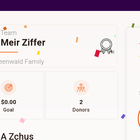
Team
Meir Ziffer
135
eenwald Family
$0.00
2
Goal
Donors
 A Zchus