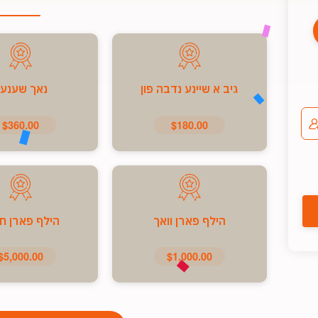
גיב א שיינע נדבה פון
נאך שענע
$360.00
$180.00
הילף פארן וואך
הילף פארן ח
$5,000.00
$1,000.00