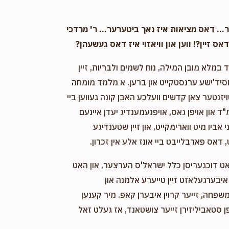
. דאס מציאות איז נאך ביטערער... ר' מרדכי
אס זיין?! ווען און וויאזוי איז דאס געשעהן?
במלא מובן המילה, נוח לשמים ולבריות, זיין
חסיד'ישע ערנסטקייט און ברען. א מלמד מומחה
ויזנטער צאן קדשים וועלכע האבן קונה געווען ביי
"ד און אויפן גאס, אויפנעמענדיג יעדן איינעם
אביו מיט ווארימקייט, און זיין שטענדיגע
 דאס פארבלייבט ביי אונז אלע אין זכרון.
אט דוכגעריסן כלל ישראל'ס הערצער, און האט
יבערגעלאזט זיין טייערע אלמנה און
שפחה, זייער קרוין איבערן קאפ. מיר קענען
 סטאביליזירן זייער צושטאנד, אז געלט זאל