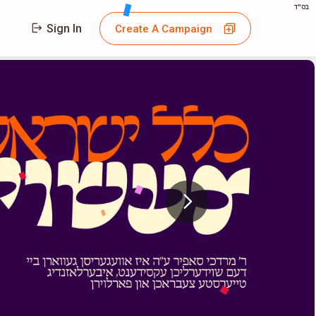
בס"ד
Sign In
Create A Campaign