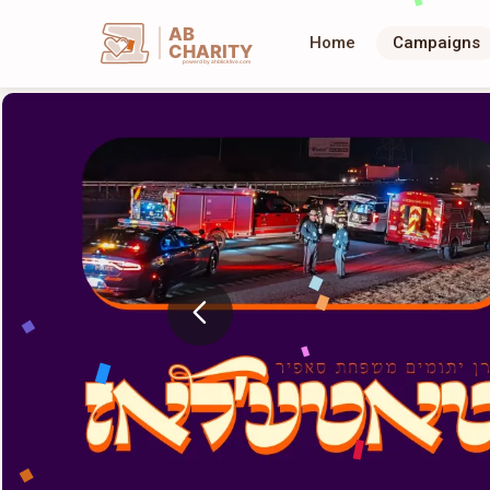
AB
Home
Campaigns
CHARITY
powerd by ahblicklive.com