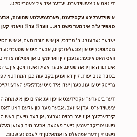
די גאס איז צעשוידערט. יעדער איד איז צעטרייסלט.
א שוידערליכע עקסידענט, פארנעפעלטע שמועות, אבער..
סאפיר ע"ה איז מער נישט דא... ווער?! ער?! וויאזוי קען ד
יעדער געדענקט ר' מרדכי, אן איש מורם מעם, א איש חסיד 
גוטמוטיגקייט און צוגעלאזנקייט, אבער מיט א שטענדיגע 
וואס האט איבערגעגעבן זיין ווארימקייט און אצילות צו די ט
אים תורה און יראת שמים. אבער אפילו אינדרויסן, אין ביהמ
בסבר פנים יפות. זיין דאווענען בקביעות כבן המתחטא לפני 
גרייטקייט צו ענטפערן יעדן איד מיט ענדלאזע הארציגקייט,
דער ביטערער עקסידענט אויפן וועג אהיים פון א שמחה ה
צעשוידערט יעדן איינעם, אבער מער פון אלעם האט דאס א
קינדערלעך אן זייער ברויט געבער, אן דעם טייערן ראש המ
נישט צוריקברענגען זייער פאטער, אבער מיר קענען העלפן
נישט זיין דער אפהאלט צו אנהאלטן די לעכטיגע שטוב.