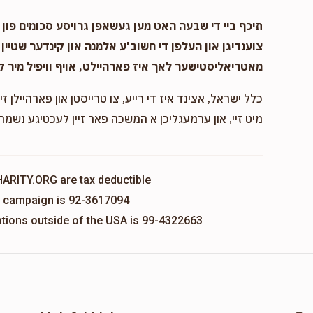
תיכף ביי די שבעה האט מען געשאפן גרויסע סכומים פון נ
צוענדיגן און העלפן די חשוב'ע אלמנה און קינדער שטיין 
מאטריאליסטישער לאך איז פארהיילט, אויף וויפיל מיר ק
כלל ישראל, אצינד איז די רייע, צו טרייסטן און פארהיילן זיי
מיט זיי, און ערמעגליכן א המשכה פאר זיין לעכטיגע נשמה,
HARITY.ORG are tax deductible
is campaign is 92-3617094
nations outside of the USA is 99-4322663