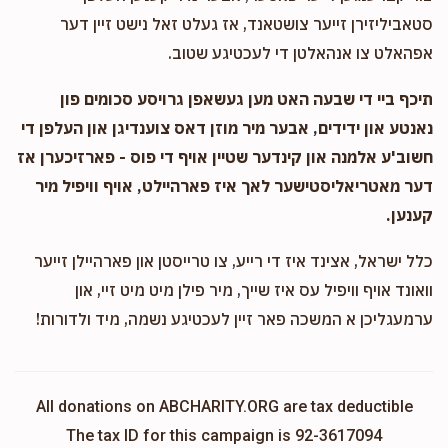
סטאביליזירן זייער צושטאנד, אז געלט זאל נישט זיין דער
אפהאלט צו אנהאלטן די לעכטיגע שטוב.
תיכף ביי די שבעה האט מען געשאפן גרויסע סכומים פון
נאנטע און ידידים, אבער מיר מוזן דאס צוענדיגן און העלפן די
חשוב'ע אלמנה און קינדער שטיין אויף די פוס - פארזיכערן אז
דער מאטריאליסטישער לאך איז פארהיילט, אויף וויפיל מיר
קענען.
כלל ישראל, אצינד איז די רייע, צו טרייסטן און פארהיילן זייער
וואונד אויף וויפיל עס איז שייך, מיר פילן מיט מיט זיי, און
ערמעגליכן א המשכה פאר זיין לעכטיגע נשמה, מיד ולדורות!
All donations on ABCHARITY.ORG are tax deductible
The tax ID for this campaign is 92-3617094