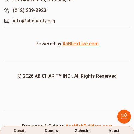
(212) 239-8923
info@abcharity.org
Powered by
AhBlickLive.com
© 2026 AB CHARITY INC . All Rights Reserved
Designed & Built by
AceWebBuilders.com
Donate
Donors
Zchusim
About