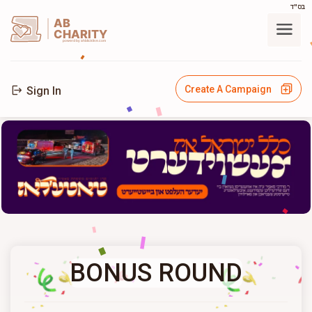
בס"ד
AB
CHARITY
powerd by ahblicklive.com
Create A Campaign
Sign In
BONUS ROUND