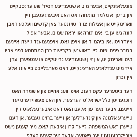
צוגעלאזנקייט, אבער מיט א שטענדיגע חסיד'ישע ערנסטקייט
און ברען. א מלמד מומחה וואס האט איבערגעגעבן זיין
ווארימקייט און אצילות צו די טויזנטער צאן קדשים וועלכע האבן
קונה געווען ביי אים תורה און יראת שמים. אבער אפילו
אינדרויסן, אין ביהמ"ד און אויפן גאס, אויפנעמענדיג יעדן איינעם
בסבר פנים יפות. זיין דאווענען בקביעות כבן המתחטא לפני אביו
מיט ווארימקייט, און זיין שטענדיגע גרייטקייט צו ענטפערן יעדן
איד מיט ענדלאזע הארציגקייט, דאס פארבלייבט ביי אונז אלע
אין זכרון.
דער ביטערער עקסידענט אויפן וועג אהיים פון א שמחה האט
דוכגעריסן כלל ישראל'ס הערצער, און האט צעשוידערט יעדן
איינעם, אבער מער פון אלעם האט דאס איבערגעלאזט זיין
טייערע אלמנה און קינדערלעך אן זייער ברויט געבער, אן דעם
טייערן ראש המשפחה, זייער קרוין איבערן קאפ. מיר קענען נישט
צוריקברענגען זייער פאטער, אבער מיר קענען העלפן