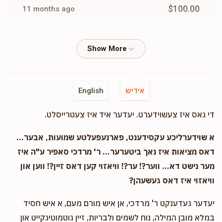
$100.00
11 months ago
Usher Babad
Berl Greenwald
$50.00
11 months ago
Wolf Greenwald
Berl Greenwald
אידיש
English
$20.00
11 months ago
די גאס איז צעשוידערט. יעדער איד איז צעטרייסלט.
Wolf Greenwald
Berl Greenwald
א שוידערליכע עקסידענט, פארנעפעלטע שמועות, אבער...
$36.00
11 months ago
דאס מציאות איז נאך ביטערער... ר' מרדכי סאפיר ע"ה איז
מער נישט דא... ווער?! ער?! וויאזוי קען דאס זיין?! ווען און
וויאזוי איז דאס געשעהן?
Pinchas Twersky
Berl Greenwald
$36.00
11 months ago
יעדער געדענקט ר' מרדכי, אן איש מורם מעם, א איש חסיד
For the one and only!!! קענסט דאך יא
במלא מובן המילה, נוח לשמים ולבריות, זיין גוטמוטיגקייט און