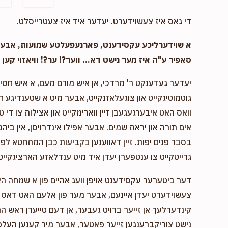
די גאס איז צעשוידערט. יעדער איד איז צעטרייסלט.
א שוידערליכע עקסידענט, פארנעפעלטע שמועות, אבער..
סאפיר ע"ה איז מער נישט דא... ווער?! ער?! וויאזוי קען ד
יעדער געדענקט ר' מרדכי, אן איש מורם מעם, א איש חסיד 
גוטמוטיגקייט און צוגעלאזנקייט, אבער מיט א שטענדיגע 
וואס האט איבערגעגעבן זיין ווארימקייט און אצילות צו די ט
אים תורה און יראת שמים. אבער אפילו אינדרויסן, אין ביהמ
בסבר פנים יפות. זיין דאווענען בקביעות כבן המתחטא לפני 
גרייטקייט צו ענטפערן יעדן איד מיט ענדלאזע הארציגקייט,
דער ביטערער עקסידענט אויפן וועג אהיים פון א שמחה ה
צעשוידערט יעדן איינעם, אבער מער פון אלעם האט דאס א
קינדערלעך אן זייער ברויט געבער, אן דעם טייערן ראש המ
נישט צוריקברענגען זייער פאטער, אבער מיר קענען העלפן