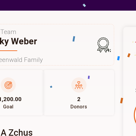
Team
ky Weber
126
eenwald Family
1,200.00
2
Goal
Donors
 A Zchus