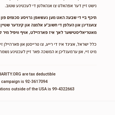
נישט זיין דער אפהאלט צו אנהאלטן די לעכטיגע שטוב.
תיכף ביי די שבעה האט מען געשאפן גרויסע סכומים פון נ
צוענדיגן און העלפן די חשוב'ע אלמנה און קינדער שטיין 
מאטריאליסטישער לאך איז פארהיילט, אויף וויפיל מיר ק
כלל ישראל, אצינד איז די רייע, צו טרייסטן און פארהיילן זיי
מיט זיי, און ערמעגליכן א המשכה פאר זיין לעכטיגע נשמה,
HARITY.ORG are tax deductible
is campaign is 92-3617094
nations outside of the USA is 99-4322663