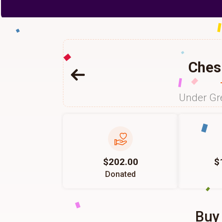
Ches
Under Gr
$202.00
$
Donated
Buy