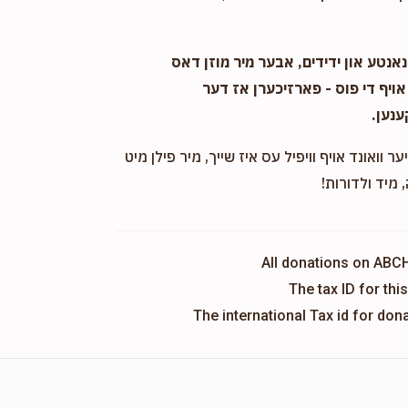
אנטע און ידידים, אבער מיר מוזן דאס
אויף די פוס - פארזיכערן אז דער
ענען.
ער וואונד אויף וויפיל עס איז שייך, מיר פילן מיט
 מיד ולדורות!
All donations on ABC
The tax ID for th
The international Tax id for do