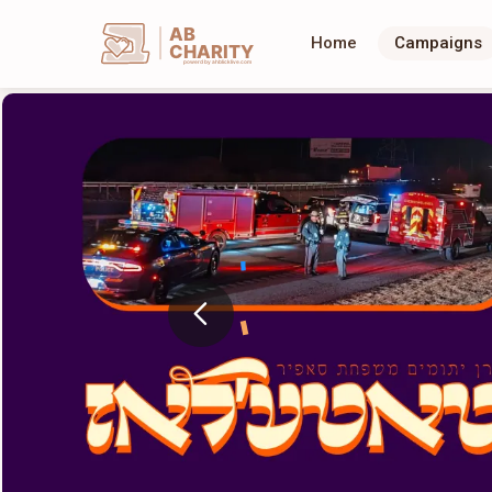
AB
Home
Campaigns
CHARITY
powerd by ahblicklive.com