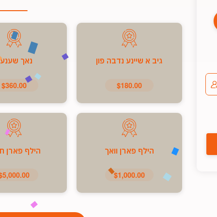
גיב א שיינע נדבה פון
נאך שענע
$360.00
$180.00
הילף פארן וואך
הילף פארן ח
$5,000.00
$1,000.00