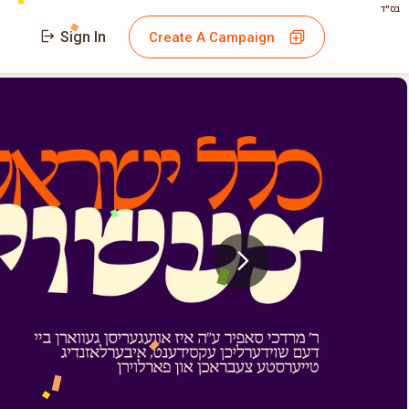
בס"ד
Sign In
Create A Campaign