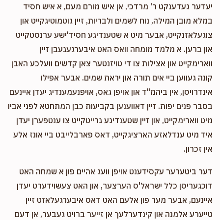
יעדער געדענקט ר' מרדכי, אן איש מורם מעם, א איש חסיד
במלא מובן המילה, נוח לשמים ולבריות, זיין גוטמוטיגקייט און
צוגעלאזנקייט, אבער מיט א שטענדיגע חסיד'ישע ערנסטקייט
און ברען. א מלמד מומחה וואס האט איבערגעגעבן זיין
ווארימקייט און אצילות צו די טויזנטער צאן קדשים וועלכע האבן
קונה געווען ביי אים תורה און יראת שמים. אבער אפילו
אינדרויסן, אין ביהמ"ד און אויפן גאס, אויפנעמענדיג יעדן איינעם
בסבר פנים יפות. זיין דאווענען בקביעות כבן המתחטא לפני אביו
מיט ווארימקייט, און זיין שטענדיגע גרייטקייט צו ענטפערן יעדן
איד מיט ענדלאזע הארציגקייט, דאס פארבלייבט ביי אונז אלע
אין זכרון.
דער ביטערער עקסידענט אויפן וועג אהיים פון א שמחה האט
דוכגעריסן כלל ישראל'ס הערצער, און האט צעשוידערט יעדן
איינעם, אבער מער פון אלעם האט דאס איבערגעלאזט זיין
טייערע אלמנה און קינדערלעך אן זייער ברויט געבער, אן דעם