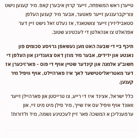
טייערן ראש המשפחה, זייער קרוין איבערן קאפ. מיר קענען נישט
צוריקברענגען זייער פאטער, אבער מיר קענען העלפן
סטאביליזירן זייער צושטאנד, אז געלט זאל נישט זיין דער
אפהאלט צו אנהאלטן די לעכטיגע שטוב.
תיכף ביי די שבעה האט מען געשאפן גרויסע סכומים פון
נאנטע און ידידים, אבער מיר מוזן דאס צוענדיגן און העלפן די
חשוב'ע אלמנה און קינדער שטיין אויף די פוס - פארזיכערן אז
דער מאטריאליסטישער לאך איז פארהיילט, אויף וויפיל מיר
קענען.
כלל ישראל, אצינד איז די רייע, צו טרייסטן און פארהיילן זייער
וואונד אויף וויפיל עס איז שייך, מיר פילן מיט מיט זיי, און
ערמעגליכן א המשכה פאר זיין לעכטיגע נשמה, מיד ולדורות!