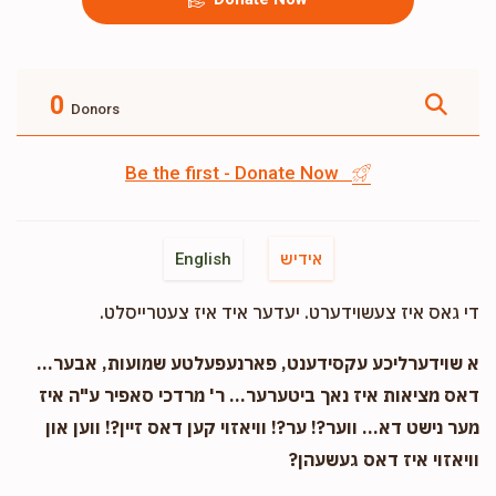
0
Donors
Be the first - Donate Now
אידיש
English
די גאס איז צעשוידערט. יעדער איד איז צעטרייסלט.
א שוידערליכע עקסידענט, פארנעפעלטע שמועות, אבער...
דאס מציאות איז נאך ביטערער... ר' מרדכי סאפיר ע"ה איז
מער נישט דא... ווער?! ער?! וויאזוי קען דאס זיין?! ווען און
וויאזוי איז דאס געשעהן?