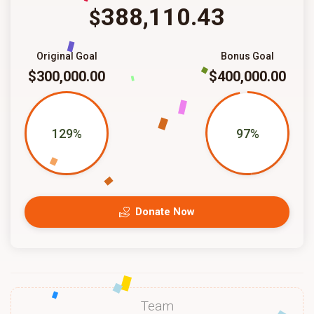
388,110.43
$
Original Goal
Bonus Goal
$300,000.00
$400,000.00
129%
97%
Donate Now
Team