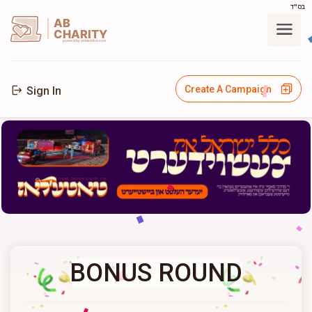
בס"ד
AB
CHARITY
powerd by ahblicklive.com
Create A Campaign
Sign In
BONUS ROUND