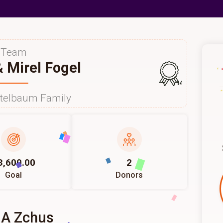
Team
 Mirel Fogel
144
itelbaum Family
3,600.00
2
Goal
Donors
 A Zchus