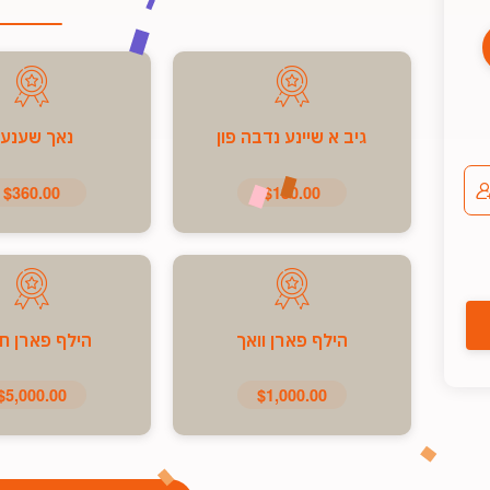
גיב א שיינע נדבה פון
נאך שענע
$360.00
$180.00
הילף פארן וואך
הילף פארן ח
$5,000.00
$1,000.00