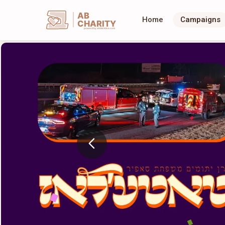
AB
Home
Campaigns
CHARITY
powerd by ahblicklive.com