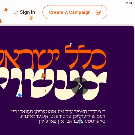
בס"ד
Sign In
Create A Campaign