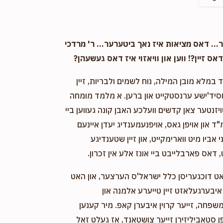
. דאס מציאות איז נאך ביטערער... ר' מרדכי
אס זיין?! ווען און וויאזוי איז דאס געשעהן?
במלא מובן המילה, נוח לשמים ולבריות, זיין
חסיד'ישע ערנסטקייט און ברען. א מלמד מומחה
ויזנטער צאן קדשים וועלכע האבן קונה געווען ביי
"ד און אויפן גאס, אויפנעמענדיג יעדן איינעם
אביו מיט ווארימקייט, און זיין שטענדיגע
 דאס פארבלייבט ביי אונז אלע אין זכרון.
אט דוכגעריסן כלל ישראל'ס הערצער, און האט
יבערגעלאזט זיין טייערע אלמנה און
שפחה, זייער קרוין איבערן קאפ. מיר קענען
 סטאביליזירן זייער צושטאנד, אז געלט זאל