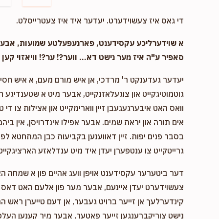
די גאס איז צעשוידערט. יעדער איד איז צעטרייסלט.
א שוידערליכע עקסידענט, פארנעפעלטע שמועות, אבער..
סאפיר ע"ה איז מער נישט דא... ווער?! ער?! וויאזוי קען ד
יעדער געדענקט ר' מרדכי, אן איש מורם מעם, א איש חסיד 
גוטמוטיגקייט און צוגעלאזנקייט, אבער מיט א שטענדיגע 
וואס האט איבערגעגעבן זיין ווארימקייט און אצילות צו די ט
אים תורה און יראת שמים. אבער אפילו אינדרויסן, אין ביהמ
בסבר פנים יפות. זיין דאווענען בקביעות כבן המתחטא לפני 
גרייטקייט צו ענטפערן יעדן איד מיט ענדלאזע הארציגקייט,
דער ביטערער עקסידענט אויפן וועג אהיים פון א שמחה ה
צעשוידערט יעדן איינעם, אבער מער פון אלעם האט דאס א
קינדערלעך אן זייער ברויט געבער, אן דעם טייערן ראש המ
נישט צוריקברענגען זייער פאטער, אבער מיר קענען העלפן