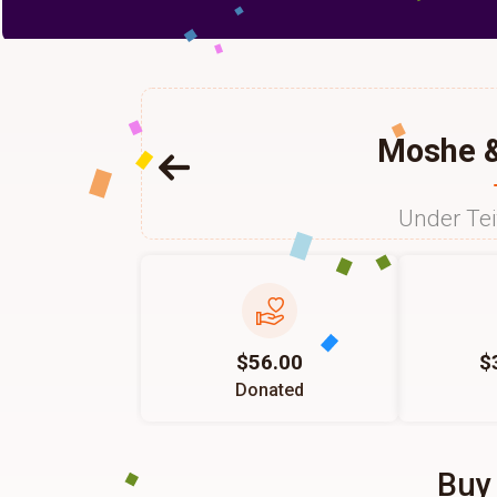
Moshe &
Under Te
$56.00
$
Donated
Buy