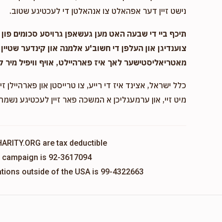
נישט זיין דער אפהאלט צו אנהאלטן די לעכטיגע שטוב.
תיכף ביי די שבעה האט מען געשאפן גרויסע סכומים פון נ
צוענדיגן און העלפן די חשוב'ע אלמנה און קינדער שטיין 
מאטריאליסטישער לאך איז פארהיילט, אויף וויפיל מיר ק
כלל ישראל, אצינד איז די רייע, צו טרייסטן און פארהיילן זיי
מיט זיי, און ערמעגליכן א המשכה פאר זיין לעכטיגע נשמה,
HARITY.ORG are tax deductible
is campaign is 92-3617094
nations outside of the USA is 99-4322663