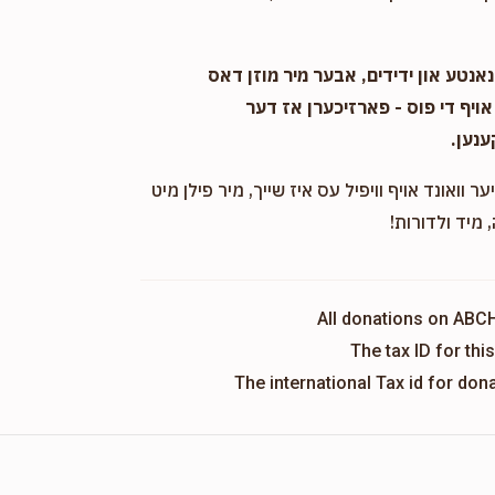
אנטע און ידידים, אבער מיר מוזן דאס
אויף די פוס - פארזיכערן אז דער
ענען.
ער וואונד אויף וויפיל עס איז שייך, מיר פילן מיט
 מיד ולדורות!
All donations on ABC
The tax ID for th
The international Tax id for do