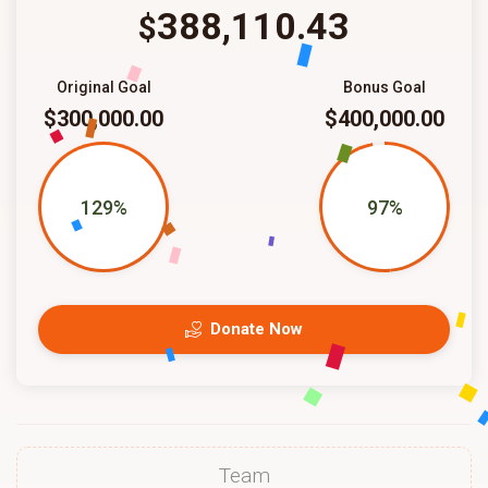
388,110.43
$
Original Goal
Bonus Goal
$300,000.00
$400,000.00
129%
97%
Donate Now
Team