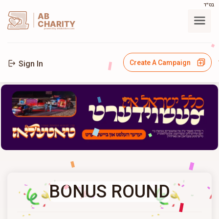
בס"ד
AB
CHARITY
powerd by ahblicklive.com
Create A Campaign
Sign In
BONUS ROUND