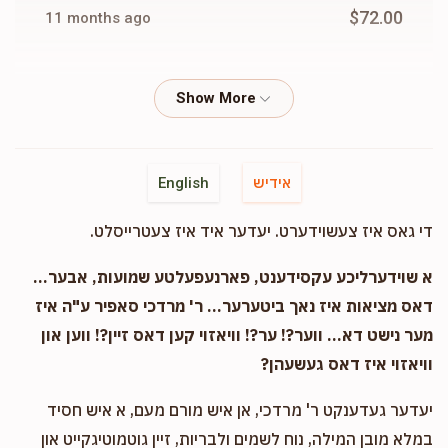
$72.00
11 months ago
Ely Spitzer
Isumer Leifer
$30.00
11 months ago
Usher Blum
Isumer Leifer
אידיש
English
$36.00
11 months ago
די גאס איז צעשוידערט. יעדער איד איז צעטרייסלט.
שמואל מאיר האס
Isumer Leifer
א שוידערליכע עקסידענט, פארנעפעלטע שמועות, אבער...
$50.00
11 months ago
דאס מציאות איז נאך ביטערער... ר' מרדכי סאפיר ע"ה איז
מער נישט דא... ווער?! ער?! וויאזוי קען דאס זיין?! ווען און
וויאזוי איז דאס געשעהן?
Joel Gancz
Isumer Leifer
$180.00
11 months ago
יעדער געדענקט ר' מרדכי, אן איש מורם מעם, א איש חסיד
גיב א שיינע נדבה פון
במלא מובן המילה, נוח לשמים ולבריות, זיין גוטמוטיגקייט און