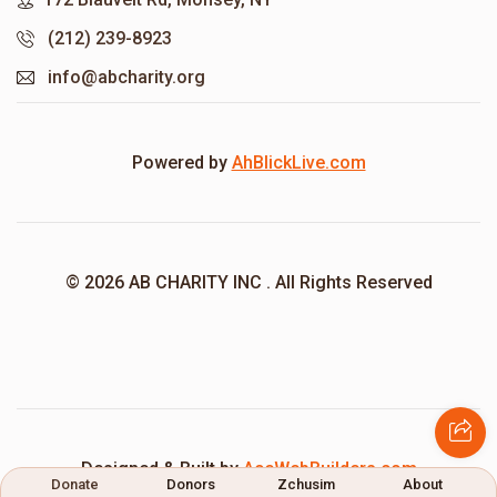
(212) 239-8923
info@abcharity.org
Powered by
AhBlickLive.com
© 2026 AB CHARITY INC . All Rights Reserved
Designed & Built by
AceWebBuilders.com
Donate
Donors
Zchusim
About