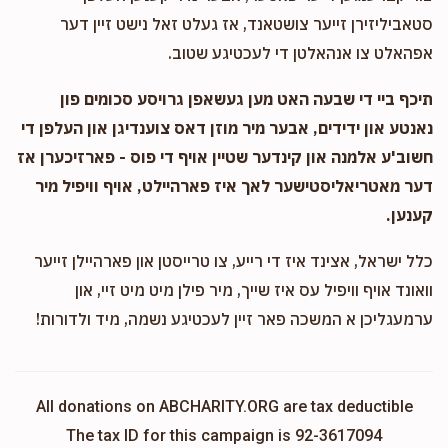
סטאביליזירן זייער צושטאנד, אז געלט זאל נישט זיין דער
אפהאלט צו אנהאלטן די לעכטיגע שטוב.
תיכף ביי די שבעה האט מען געשאפן גרויסע סכומים פון
נאנטע און ידידים, אבער מיר מוזן דאס צוענדיגן און העלפן די
חשוב'ע אלמנה און קינדער שטיין אויף די פוס - פארזיכערן אז
דער מאטריאליסטישער לאך איז פארהיילט, אויף וויפיל מיר
קענען.
כלל ישראל, אצינד איז די רייע, צו טרייסטן און פארהיילן זייער
וואונד אויף וויפיל עס איז שייך, מיר פילן מיט מיט זיי, און
ערמעגליכן א המשכה פאר זיין לעכטיגע נשמה, מיד ולדורות!
All donations on ABCHARITY.ORG are tax deductible
The tax ID for this campaign is 92-3617094