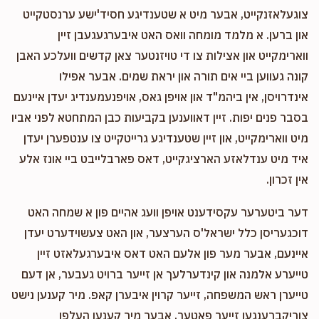
לכבוד מיין שכן א צדיק!
צוגעלאזנקייט, אבער מיט א שטענדיגע חסיד'ישע ערנסטקייט
און ברען. א מלמד מומחה וואס האט איבערגעגעבן זיין
ווארימקייט און אצילות צו די טויזנטער צאן קדשים וועלכע האבן
קונה געווען ביי אים תורה און יראת שמים. אבער אפילו
אינדרויסן, אין ביהמ"ד און אויפן גאס, אויפנעמענדיג יעדן איינעם
בסבר פנים יפות. זיין דאווענען בקביעות כבן המתחטא לפני אביו
מיט ווארימקייט, און זיין שטענדיגע גרייטקייט צו ענטפערן יעדן
איד מיט ענדלאזע הארציגקייט, דאס פארבלייבט ביי אונז אלע
אין זכרון.
דער ביטערער עקסידענט אויפן וועג אהיים פון א שמחה האט
דוכגעריסן כלל ישראל'ס הערצער, און האט צעשוידערט יעדן
איינעם, אבער מער פון אלעם האט דאס איבערגעלאזט זיין
טייערע אלמנה און קינדערלעך אן זייער ברויט געבער, אן דעם
טייערן ראש המשפחה, זייער קרוין איבערן קאפ. מיר קענען נישט
צוריקברענגען זייער פאטער, אבער מיר קענען העלפן