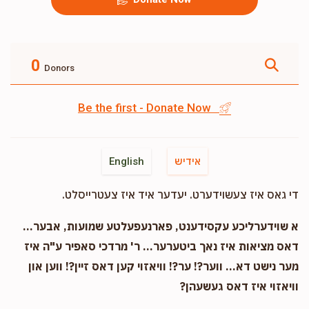
0
Donors
Be the first - Donate Now
אידיש
English
די גאס איז צעשוידערט. יעדער איד איז צעטרייסלט.
א שוידערליכע עקסידענט, פארנעפעלטע שמועות, אבער...
דאס מציאות איז נאך ביטערער... ר' מרדכי סאפיר ע"ה איז
מער נישט דא... ווער?! ער?! וויאזוי קען דאס זיין?! ווען און
וויאזוי איז דאס געשעהן?