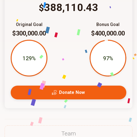
388,110.43
$
Original Goal
Bonus Goal
$300,000.00
$400,000.00
129%
97%
Donate Now
Team