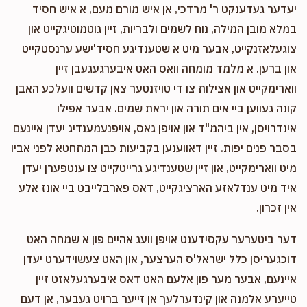
יעדער געדענקט ר' מרדכי, אן איש מורם מעם, א איש חסיד
במלא מובן המילה, נוח לשמים ולבריות, זיין גוטמוטיגקייט און
צוגעלאזנקייט, אבער מיט א שטענדיגע חסיד'ישע ערנסטקייט
און ברען. א מלמד מומחה וואס האט איבערגעגעבן זיין
ווארימקייט און אצילות צו די טויזנטער צאן קדשים וועלכע האבן
קונה געווען ביי אים תורה און יראת שמים. אבער אפילו
אינדרויסן, אין ביהמ"ד און אויפן גאס, אויפנעמענדיג יעדן איינעם
בסבר פנים יפות. זיין דאווענען בקביעות כבן המתחטא לפני אביו
מיט ווארימקייט, און זיין שטענדיגע גרייטקייט צו ענטפערן יעדן
איד מיט ענדלאזע הארציגקייט, דאס פארבלייבט ביי אונז אלע
אין זכרון.
דער ביטערער עקסידענט אויפן וועג אהיים פון א שמחה האט
דוכגעריסן כלל ישראל'ס הערצער, און האט צעשוידערט יעדן
איינעם, אבער מער פון אלעם האט דאס איבערגעלאזט זיין
טייערע אלמנה און קינדערלעך אן זייער ברויט געבער, אן דעם