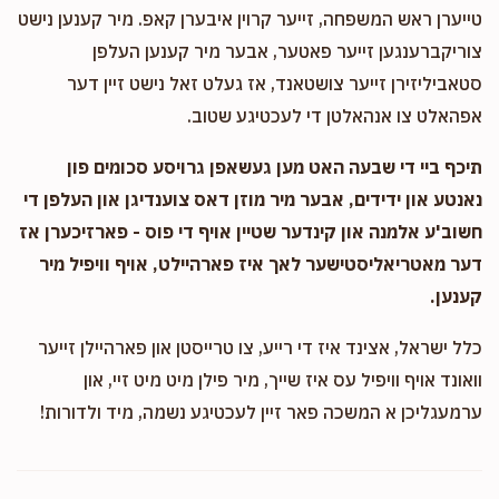
טייערן ראש המשפחה, זייער קרוין איבערן קאפ. מיר קענען נישט
צוריקברענגען זייער פאטער, אבער מיר קענען העלפן
סטאביליזירן זייער צושטאנד, אז געלט זאל נישט זיין דער
אפהאלט צו אנהאלטן די לעכטיגע שטוב.
תיכף ביי די שבעה האט מען געשאפן גרויסע סכומים פון
נאנטע און ידידים, אבער מיר מוזן דאס צוענדיגן און העלפן די
חשוב'ע אלמנה און קינדער שטיין אויף די פוס - פארזיכערן אז
דער מאטריאליסטישער לאך איז פארהיילט, אויף וויפיל מיר
קענען.
כלל ישראל, אצינד איז די רייע, צו טרייסטן און פארהיילן זייער
וואונד אויף וויפיל עס איז שייך, מיר פילן מיט מיט זיי, און
ערמעגליכן א המשכה פאר זיין לעכטיגע נשמה, מיד ולדורות!