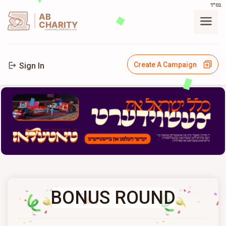
בס"ד
AB
CHARITY
powerd by ahblicklive.com
Create A Campaign
Sign In
BONUS ROUND