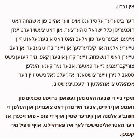
אין זכרון.
דער ביטערער עקסידענט אויפן וועג אהיים פון א שמחה האט
דוכגעריסן כלל ישראל'ס הערצער, און האט צעשוידערט יעדן
איינעם, אבער מער פון אלעם האט דאס איבערגעלאזט זיין
טייערע אלמנה און קינדערלעך אן זייער ברויט געבער, אן דעם
טייערן ראש המשפחה, זייער קרוין איבערן קאפ. מיר קענען נישט
צוריקברענגען זייער פאטער, אבער מיר קענען העלפן
סטאביליזירן זייער צושטאנד, אז געלט זאל נישט זיין דער
אפהאלט צו אנהאלטן די לעכטיגע שטוב.
תיכף ביי די שבעה האט מען געשאפן גרויסע סכומים פון
נאנטע און ידידים, אבער מיר מוזן דאס צוענדיגן און העלפן די
חשוב'ע אלמנה און קינדער שטיין אויף די פוס - פארזיכערן אז
דער מאטריאליסטישער לאך איז פארהיילט, אויף וויפיל מיר
קענען.