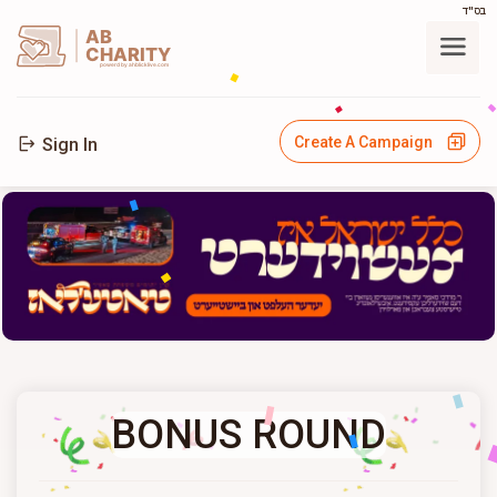
בס"ד
AB
CHARITY
powerd by ahblicklive.com
Create A Campaign
Sign In
BONUS ROUND