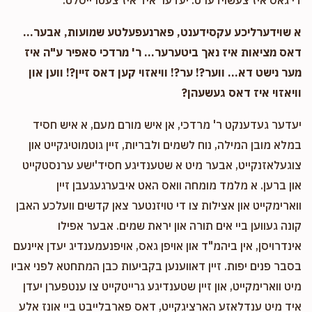
די גאס איז צעשוידערט. יעדער איד איז צעטרייסלט.
א שוידערליכע עקסידענט, פארנעפעלטע שמועות, אבער...
דאס מציאות איז נאך ביטערער... ר' מרדכי סאפיר ע"ה איז
מער נישט דא... ווער?! ער?! וויאזוי קען דאס זיין?! ווען און
וויאזוי איז דאס געשעהן?
יעדער געדענקט ר' מרדכי, אן איש מורם מעם, א איש חסיד
במלא מובן המילה, נוח לשמים ולבריות, זיין גוטמוטיגקייט און
צוגעלאזנקייט, אבער מיט א שטענדיגע חסיד'ישע ערנסטקייט
און ברען. א מלמד מומחה וואס האט איבערגעגעבן זיין
ווארימקייט און אצילות צו די טויזנטער צאן קדשים וועלכע האבן
קונה געווען ביי אים תורה און יראת שמים. אבער אפילו
אינדרויסן, אין ביהמ"ד און אויפן גאס, אויפנעמענדיג יעדן איינעם
בסבר פנים יפות. זיין דאווענען בקביעות כבן המתחטא לפני אביו
מיט ווארימקייט, און זיין שטענדיגע גרייטקייט צו ענטפערן יעדן
איד מיט ענדלאזע הארציגקייט, דאס פארבלייבט ביי אונז אלע