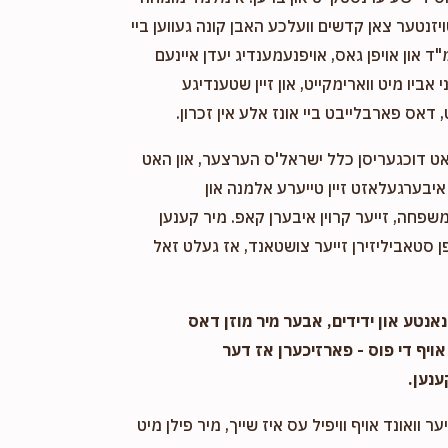
ויזנטער צאן קדשים וועלכע האבן קונה געווען ביי
"ד און אויפן גאס, אויפנעמענדיג יעדן איינעם
אביו מיט ווארימקייט, און זיין שטענדיגע
 דאס פארבלייבט ביי אונז אלע אין זכרון.
אט דוכגעריסן כלל ישראל'ס הערצער, און האט
יבערגעלאזט זיין טייערע אלמנה און
שפחה, זייער קרוין איבערן קאפ. מיר קענען
 סטאביליזירן זייער צושטאנד, אז געלט זאל
אנטע און ידידים, אבער מיר מוזן דאס
אויף די פוס - פארזיכערן אז דער
ענען.
ער וואונד אויף וויפיל עס איז שייך, מיר פילן מיט