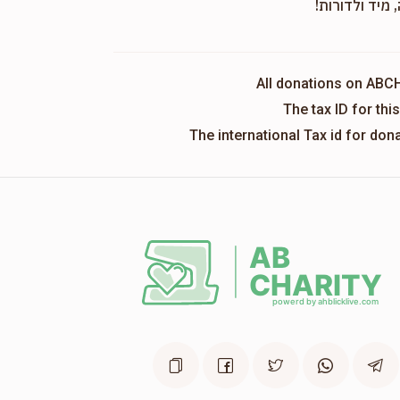
 מיד ולדורות!
All donations on ABC
The tax ID for th
The international Tax id for do