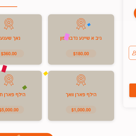
גיב א שיינע נדבה פון
נאך שענע
$360.00
$180.00
הילף פארן וואך
הילף פארן ח
$5,000.00
$1,000.00