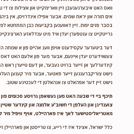
וואס האט איבערגעגעבן זיין ווארימקייט און אצילות צו די ט
אים תורה און יראת שמים. אבער אפילו אינדרויסן, אין ביהמ
בסבר פנים יפות. זיין דאווענען בקביעות כבן המתחטא לפני 
גרייטקייט צו ענטפערן יעדן איד מיט ענדלאזע הארציגקייט,
דער ביטערער עקסידענט אויפן וועג אהיים פון א שמחה ה
צעשוידערט יעדן איינעם, אבער מער פון אלעם האט דאס א
קינדערלעך אן זייער ברויט געבער, אן דעם טייערן ראש המ
נישט צוריקברענגען זייער פאטער, אבער מיר קענען העלפן
נישט זיין דער אפהאלט צו אנהאלטן די לעכטיגע שטוב.
תיכף ביי די שבעה האט מען געשאפן גרויסע סכומים פון נ
צוענדיגן און העלפן די חשוב'ע אלמנה און קינדער שטיין 
מאטריאליסטישער לאך איז פארהיילט, אויף וויפיל מיר ק
כלל ישראל, אצינד איז די רייע, צו טרייסטן און פארהיילן זיי