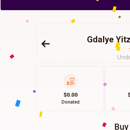
Gdalye Yit
Unde
$0.00
Donated
Buy