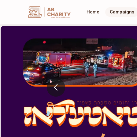
AB
Home
Campaigns
CHARITY
powerd by ahblicklive.com