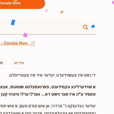
Donate Now
st - Donate Now
אידיש
sh
די גאס איז צעשוידערט. יעדער איד איז צעטרייסלט.
א שוידערליכע עקסידענט, פארנעפעלטע שמועות, אבער..
סאפיר ע"ה איז מער נישט דא... ווער?! ער?! וויאזוי קען ד
יעדער געדענקט ר' מרדכי, אן איש מורם מעם, א איש חסיד 
גוטמוטיגקייט און צוגעלאזנקייט, אבער מיט א שטענדיגע 