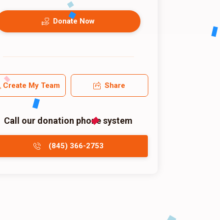
Donate Now
Create My Team
Share
Call our donation phone system
(845) 366-2753