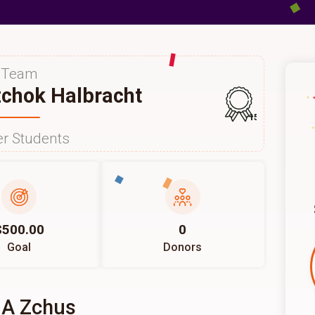
Team
zchok Halbracht
157
r Students
$500.00
0
Goal
Donors
 A Zchus