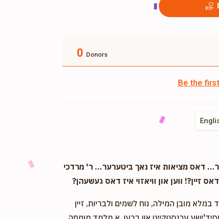
0
Donors
Be the fir
Engli
. דאס מציאות איז נאך ביטערער... ר' מרדכי
אס זיין?! ווען און וויאזוי איז דאס געשעהן?
במלא מובן המילה, נוח לשמים ולבריות, זיין
חסיד'ישע ערנסטקייט און ברען. א מלמד מומחה