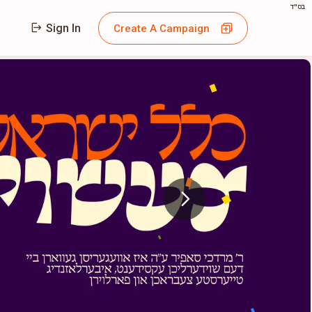
בס"ד
Sign In
Create A Campaign