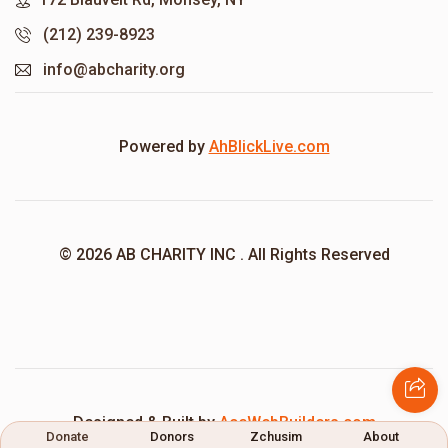
(212) 239-8923
info@abcharity.org
Powered by
AhBlickLive.com
© 2026 AB CHARITY INC . All Rights Reserved
Designed & Built by
AceWebBuilders.com
Donate
Donors
Zchusim
About