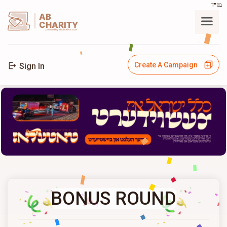
בס"ד
AB
CHARITY
powerd by ahblicklive.com
Create A Campaign
Sign In
BONUS ROUND