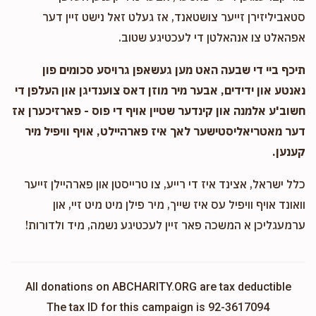
סטאביליזירן זייער צושטאנד, אז געלט זאל נישט זיין דער
אפהאלט צו אנהאלטן די לעכטיגע שטוב.
תיכף ביי די שבעה האט מען געשאפן גרויסע סכומים פון
נאנטע און ידידים, אבער מיר מוזן דאס צוענדיגן און העלפן די
חשוב'ע אלמנה און קינדער שטיין אויף די פוס - פארזיכערן אז
דער מאטריאליסטישער לאך איז פארהיילט, אויף וויפיל מיר
קענען.
כלל ישראל, אצינד איז די רייע, צו טרייסטן און פארהיילן זייער
וואונד אויף וויפיל עס איז שייך, מיר פילן מיט מיט זיי, און
ערמעגליכן א המשכה פאר זיין לעכטיגע נשמה, מיד ולדורות!
All donations on ABCHARITY.ORG are tax deductible
The tax ID for this campaign is 92-3617094