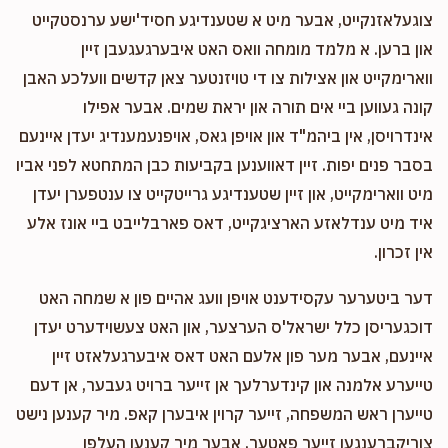
צוגעלאזנקייט, אבער מיט א שטענדיגע חסיד'ישע ערנסטקייט
און ברען. א מלמד מומחה וואס האט איבערגעגעבן זיין
ווארימקייט און אצילות צו די טויזנטער צאן קדשים וועלכע האבן
קונה געווען ביי אים תורה און יראת שמים. אבער אפילו
אינדרויסן, אין ביהמ"ד און אויפן גאס, אויפנעמענדיג יעדן איינעם
בסבר פנים יפות. זיין דאווענען בקביעות כבן המתחטא לפני אביו
מיט ווארימקייט, און זיין שטענדיגע גרייטקייט צו ענטפערן יעדן
איד מיט ענדלאזע הארציגקייט, דאס פארבלייבט ביי אונז אלע
אין זכרון.
דער ביטערער עקסידענט אויפן וועג אהיים פון א שמחה האט
דוכגעריסן כלל ישראל'ס הערצער, און האט צעשוידערט יעדן
איינעם, אבער מער פון אלעם האט דאס איבערגעלאזט זיין
טייערע אלמנה און קינדערלעך אן זייער ברויט געבער, אן דעם
טייערן ראש המשפחה, זייער קרוין איבערן קאפ. מיר קענען נישט
צוריקברענגען זייער פאטער, אבער מיר קענען העלפן