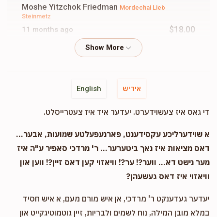
Moshe Yitzchok Friedman
Mordechai Lieb
Steinmetz
$18.00
11 months ago
Moshe Yitzchok Friedman
Mordechai Lieb
Steinmetz
$2.00
11 months ago
אידיש
English
די גאס איז צעשוידערט. יעדער איד איז צעטרייסלט.
Osher Zeitlin
Mordechai Lieb Steinmetz
$25.00
11 months ago
א שוידערליכע עקסידענט, פארנעפעלטע שמועות, אבער...
דאס מציאות איז נאך ביטערער... ר' מרדכי סאפיר ע"ה איז
מער נישט דא... ווער?! ער?! וויאזוי קען דאס זיין?! ווען און
וויאזוי איז דאס געשעהן?
יעדער געדענקט ר' מרדכי, אן איש מורם מעם, א איש חסיד
במלא מובן המילה, נוח לשמים ולבריות, זיין גוטמוטיגקייט און