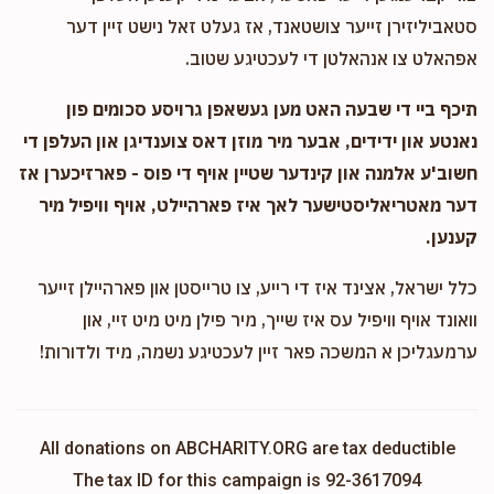
סטאביליזירן זייער צושטאנד, אז געלט זאל נישט זיין דער
אפהאלט צו אנהאלטן די לעכטיגע שטוב.
תיכף ביי די שבעה האט מען געשאפן גרויסע סכומים פון
נאנטע און ידידים, אבער מיר מוזן דאס צוענדיגן און העלפן די
חשוב'ע אלמנה און קינדער שטיין אויף די פוס - פארזיכערן אז
דער מאטריאליסטישער לאך איז פארהיילט, אויף וויפיל מיר
קענען.
כלל ישראל, אצינד איז די רייע, צו טרייסטן און פארהיילן זייער
וואונד אויף וויפיל עס איז שייך, מיר פילן מיט מיט זיי, און
ערמעגליכן א המשכה פאר זיין לעכטיגע נשמה, מיד ולדורות!
All donations on ABCHARITY.ORG are tax deductible
The tax ID for this campaign is 92-3617094