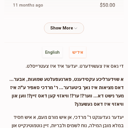
$50.00
11 months ago
Phone Donation
Duvid Kesler
$26.00
11 months ago
Phone Donation
Duvid Kesler
אידיש
English
$50.00
11 months ago
די גאס איז צעשוידערט. יעדער איד איז צעטרייסלט.
Phone Donation
Duvid Kesler
א שוידערליכע עקסידענט, פארנעפעלטע שמועות, אבער...
$50.00
11 months ago
דאס מציאות איז נאך ביטערער... ר' מרדכי סאפיר ע"ה איז
מער נישט דא... ווער?! ער?! וויאזוי קען דאס זיין?! ווען און
וויאזוי איז דאס געשעהן?
יעדער געדענקט ר' מרדכי, אן איש מורם מעם, א איש חסיד
במלא מובן המילה, נוח לשמים ולבריות, זיין גוטמוטיגקייט און