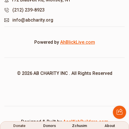
(212) 239-8923
info@abcharity.org
Powered by
AhBlickLive.com
© 2026 AB CHARITY INC . All Rights Reserved
Designed & Built by
AceWebBuilders.com
Donate
Donors
Zchusim
About