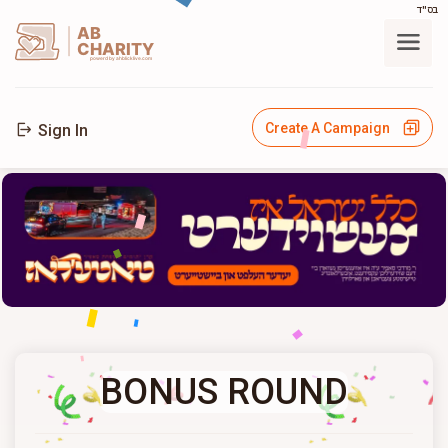
בס"ד
AB
CHARITY
powerd by ahblicklive.com
Create A Campaign
Sign In
BONUS ROUND