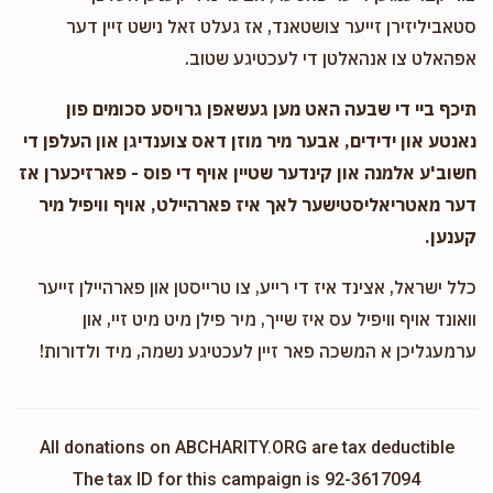
סטאביליזירן זייער צושטאנד, אז געלט זאל נישט זיין דער
אפהאלט צו אנהאלטן די לעכטיגע שטוב.
תיכף ביי די שבעה האט מען געשאפן גרויסע סכומים פון
נאנטע און ידידים, אבער מיר מוזן דאס צוענדיגן און העלפן די
חשוב'ע אלמנה און קינדער שטיין אויף די פוס - פארזיכערן אז
דער מאטריאליסטישער לאך איז פארהיילט, אויף וויפיל מיר
קענען.
כלל ישראל, אצינד איז די רייע, צו טרייסטן און פארהיילן זייער
וואונד אויף וויפיל עס איז שייך, מיר פילן מיט מיט זיי, און
ערמעגליכן א המשכה פאר זיין לעכטיגע נשמה, מיד ולדורות!
All donations on ABCHARITY.ORG are tax deductible
The tax ID for this campaign is 92-3617094