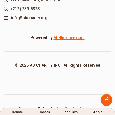
(212) 239-8923
info@abcharity.org
Powered by
AhBlickLive.com
© 2026 AB CHARITY INC . All Rights Reserved
Designed & Built by
AceWebBuilders.com
Donate
Donors
Zchusim
About