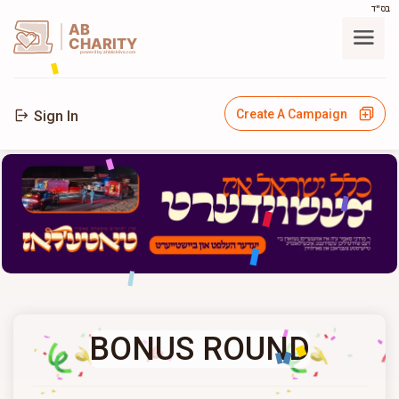
בס"ד
AB
CHARITY
powerd by ahblicklive.com
Create A Campaign
Sign In
BONUS ROUND