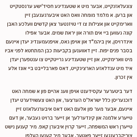
צוגעלאזנקייט, אבער מיט א שטענדיגע חסיד'ישע ערנסטקייט
און ברען. א מלמד מומחה וואס האט איבערגעגעבן זיין
ווארימקייט און אצילות צו די טויזנטער צאן קדשים וועלכע האבן
קונה געווען ביי אים תורה און יראת שמים. אבער אפילו
אינדרויסן, אין ביהמ"ד און אויפן גאס, אויפנעמענדיג יעדן איינעם
בסבר פנים יפות. זיין דאווענען בקביעות כבן המתחטא לפני אביו
מיט ווארימקייט, און זיין שטענדיגע גרייטקייט צו ענטפערן יעדן
איד מיט ענדלאזע הארציגקייט, דאס פארבלייבט ביי אונז אלע
אין זכרון.
דער ביטערער עקסידענט אויפן וועג אהיים פון א שמחה האט
דוכגעריסן כלל ישראל'ס הערצער, און האט צעשוידערט יעדן
איינעם, אבער מער פון אלעם האט דאס איבערגעלאזט זיין
טייערע אלמנה און קינדערלעך אן זייער ברויט געבער, אן דעם
טייערן ראש המשפחה, זייער קרוין איבערן קאפ. מיר קענען נישט
צוריקברענגען זייער פאטער, אבער מיר קענען העלפן