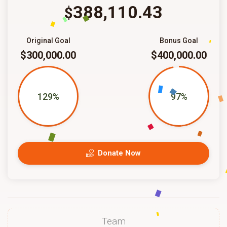
388,110.43
$
Original Goal
Bonus Goal
$300,000.00
$400,000.00
129%
97%
Donate Now
Team