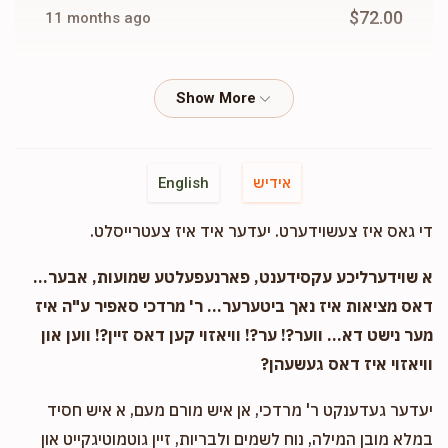
$72.00
11 months ago
Phone Donation
Hershy & R. Fried
$18.00
11 months ago
Phone Donation
Hershy & R. Fried
אידיש
English
$36.00
11 months ago
די גאס איז צעשוידערט. יעדער איד איז צעטרייסלט.
Phone Donation
Hershy & R. Fried
א שוידערליכע עקסידענט, פארנעפעלטע שמועות, אבער...
$100.00
11 months ago
דאס מציאות איז נאך ביטערער... ר' מרדכי סאפיר ע"ה איז
מער נישט דא... ווער?! ער?! וויאזוי קען דאס זיין?! ווען און
וויאזוי איז דאס געשעהן?
Shulem & Bassy Proshinovsky
Hershy & R. Fried
$100.00
11 months ago
יעדער געדענקט ר' מרדכי, אן איש מורם מעם, א איש חסיד
In honor of Shver and Shviger! Totty & Mommy!
במלא מובן המילה, נוח לשמים ולבריות, זיין גוטמוטיגקייט און