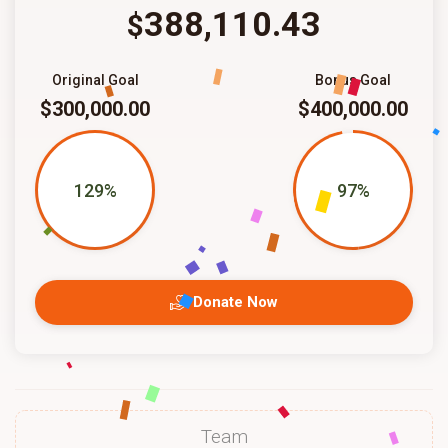
388,110.43
$
Original Goal
Bonus Goal
$300,000.00
$400,000.00
129%
97%
Donate Now
Team