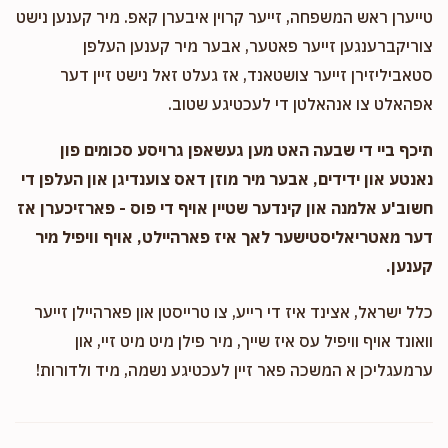
טייערן ראש המשפחה, זייער קרוין איבערן קאפ. מיר קענען נישט
צוריקברענגען זייער פאטער, אבער מיר קענען העלפן
סטאביליזירן זייער צושטאנד, אז געלט זאל נישט זיין דער
אפהאלט צו אנהאלטן די לעכטיגע שטוב.
תיכף ביי די שבעה האט מען געשאפן גרויסע סכומים פון
נאנטע און ידידים, אבער מיר מוזן דאס צוענדיגן און העלפן די
חשוב'ע אלמנה און קינדער שטיין אויף די פוס - פארזיכערן אז
דער מאטריאליסטישער לאך איז פארהיילט, אויף וויפיל מיר
קענען.
כלל ישראל, אצינד איז די רייע, צו טרייסטן און פארהיילן זייער
וואונד אויף וויפיל עס איז שייך, מיר פילן מיט מיט זיי, און
ערמעגליכן א המשכה פאר זיין לעכטיגע נשמה, מיד ולדורות!