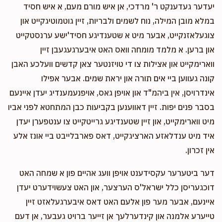
יעדער געדענקט ר' מרדכי, אן איש מורם מעם, א איש חסיד
במלא מובן המילה, נוח לשמים ולבריות, זיין גוטמוטיגקייט און
צוגעלאזנקייט, אבער מיט א שטענדיגע חסיד'ישע ערנסטקייט
און ברען. א מלמד מומחה וואס האט איבערגעגעבן זיין
ווארימקייט און אצילות צו די טויזנטער צאן קדשים וועלכע האבן
קונה געווען ביי אים תורה און יראת שמים. אבער אפילו
אינדרויסן, אין ביהמ"ד און אויפן גאס, אויפנעמענדיג יעדן איינעם
בסבר פנים יפות. זיין דאווענען בקביעות כבן המתחטא לפני אביו
מיט ווארימקייט, און זיין שטענדיגע גרייטקייט צו ענטפערן יעדן
איד מיט ענדלאזע הארציגקייט, דאס פארבלייבט ביי אונז אלע
אין זכרון.
דער ביטערער עקסידענט אויפן וועג אהיים פון א שמחה האט
דוכגעריסן כלל ישראל'ס הערצער, און האט צעשוידערט יעדן
איינעם, אבער מער פון אלעם האט דאס איבערגעלאזט זיין
טייערע אלמנה און קינדערלעך אן זייער ברויט געבער, אן דעם