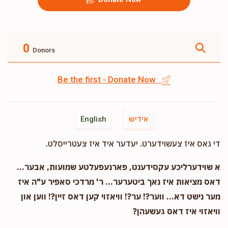
0
Donors
Be the first - Donate Now
אידיש
English
די גאס איז צעשוידערט. יעדער איד איז צעטרייסלט.
א שוידערליכע עקסידענט, פארנעפעלטע שמועות, אבער...
דאס מציאות איז נאך ביטערער... ר' מרדכי סאפיר ע"ה איז
מער נישט דא... ווער?! ער?! וויאזוי קען דאס זיין?! ווען און
וויאזוי איז דאס געשעהן?