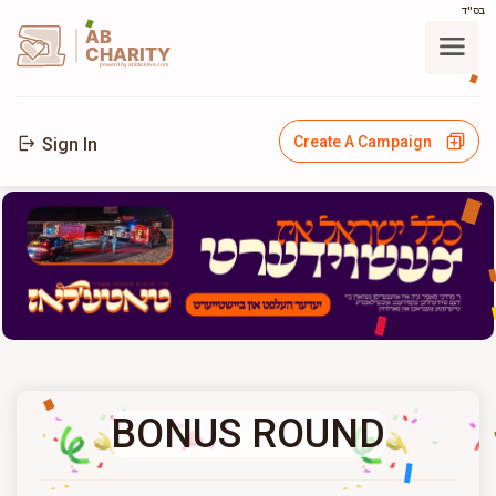
בס"ד
AB
CHARITY
powerd by ahblicklive.com
Create A Campaign
Sign In
BONUS ROUND