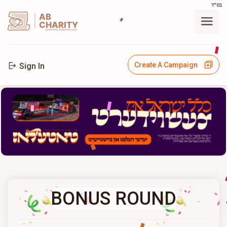
בס"ד
AB
CHARITY
powerd by ahblicklive.com
Create A Campaign
Sign In
BONUS ROUND