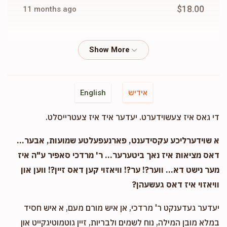
$18.00
11 months ago
Israel Gottdenger
Yitzchok Yoel Lurintz
$36.00
11 months ago
Cash
Yitzchok Yoel Lurintz
אידיש
English
$100.00
11 months ago
די גאס איז צעשוידערט. יעדער איד איז צעטרייסלט.
Cash
Yitzchok Yoel Lurintz
א שוידערליכע עקסידענט, פארנעפעלטע שמועות, אבער...
$18.00
11 months ago
דאס מציאות איז נאך ביטערער... ר' מרדכי סאפיר ע"ה איז
מער נישט דא... ווער?! ער?! וויאזוי קען דאס זיין?! ווען און
וויאזוי איז דאס געשעהן?
Cash
Yitzchok Yoel Lurintz
$10.00
11 months ago
יעדער געדענקט ר' מרדכי, אן איש מורם מעם, א איש חסיד
במלא מובן המילה, נוח לשמים ולבריות, זיין גוטמוטיגקייט און