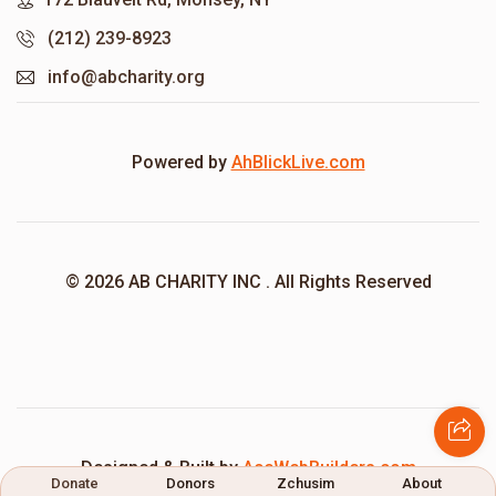
(212) 239-8923
info@abcharity.org
Powered by
AhBlickLive.com
© 2026 AB CHARITY INC . All Rights Reserved
Designed & Built by
AceWebBuilders.com
Donate
Donors
Zchusim
About