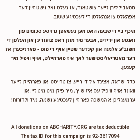
סטאביליזירן זייער צושטאנד, אז געלט זאל נישט זיין דער
אפהאלט צו אנהאלטן די לעכטיגע שטוב.
תיכף ביי די שבעה האט מען געשאפן גרויסע סכומים פון
נאנטע און ידידים, אבער מיר מוזן דאס צוענדיגן און העלפן די
חשוב'ע אלמנה און קינדער שטיין אויף די פוס - פארזיכערן אז
דער מאטריאליסטישער לאך איז פארהיילט, אויף וויפיל מיר
קענען.
כלל ישראל, אצינד איז די רייע, צו טרייסטן און פארהיילן זייער
וואונד אויף וויפיל עס איז שייך, מיר פילן מיט מיט זיי, און
ערמעגליכן א המשכה פאר זיין לעכטיגע נשמה, מיד ולדורות!
All donations on ABCHARITY.ORG are tax deductible
The tax ID for this campaign is 92-3617094