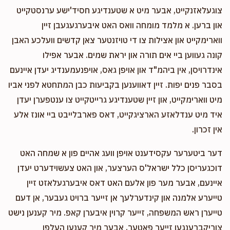
צוגעלאזנקייט, אבער מיט א שטענדיגע חסיד'ישע ערנסטקייט
און ברען. א מלמד מומחה וואס האט איבערגעגעבן זיין
ווארימקייט און אצילות צו די טויזנטער צאן קדשים וועלכע האבן
קונה געווען ביי אים תורה און יראת שמים. אבער אפילו
אינדרויסן, אין ביהמ"ד און אויפן גאס, אויפנעמענדיג יעדן איינעם
בסבר פנים יפות. זיין דאווענען בקביעות כבן המתחטא לפני אביו
מיט ווארימקייט, און זיין שטענדיגע גרייטקייט צו ענטפערן יעדן
איד מיט ענדלאזע הארציגקייט, דאס פארבלייבט ביי אונז אלע
אין זכרון.
דער ביטערער עקסידענט אויפן וועג אהיים פון א שמחה האט
דוכגעריסן כלל ישראל'ס הערצער, און האט צעשוידערט יעדן
איינעם, אבער מער פון אלעם האט דאס איבערגעלאזט זיין
טייערע אלמנה און קינדערלעך אן זייער ברויט געבער, אן דעם
טייערן ראש המשפחה, זייער קרוין איבערן קאפ. מיר קענען נישט
צוריקברענגען זייער פאטער, אבער מיר קענען העלפן