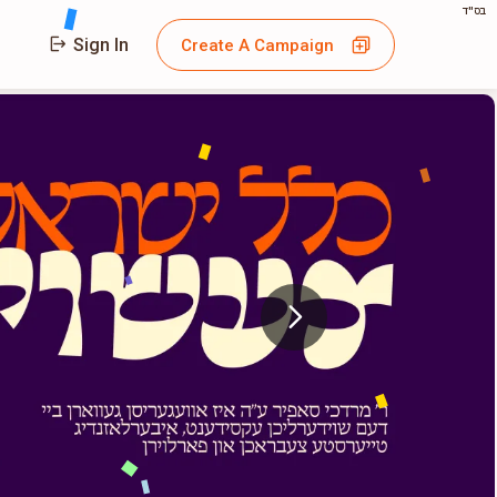
בס"ד
Sign In
Create A Campaign