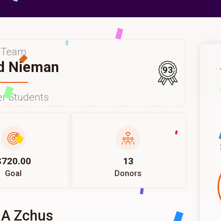
Team
d Nieman
93
r Students
$720.00
13
Goal
Donors
 A Zchus