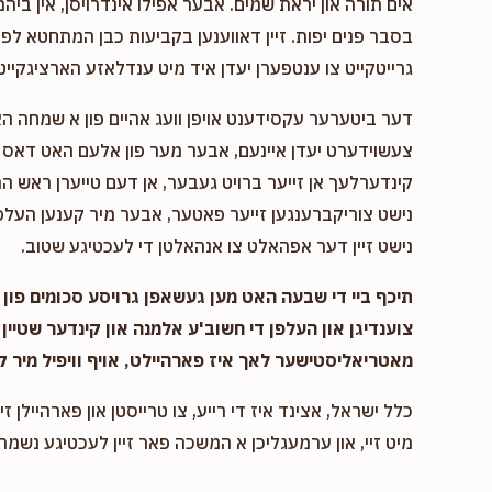
אים תורה און יראת שמים. אבער אפילו אינדרויסן, אין ביהמ
בסבר פנים יפות. זיין דאווענען בקביעות כבן המתחטא לפני 
גרייטקייט צו ענטפערן יעדן איד מיט ענדלאזע הארציגקייט,
דער ביטערער עקסידענט אויפן וועג אהיים פון א שמחה ה
צעשוידערט יעדן איינעם, אבער מער פון אלעם האט דאס א
קינדערלעך אן זייער ברויט געבער, אן דעם טייערן ראש המ
נישט צוריקברענגען זייער פאטער, אבער מיר קענען העלפן
נישט זיין דער אפהאלט צו אנהאלטן די לעכטיגע שטוב.
תיכף ביי די שבעה האט מען געשאפן גרויסע סכומים פון נ
צוענדיגן און העלפן די חשוב'ע אלמנה און קינדער שטיין 
מאטריאליסטישער לאך איז פארהיילט, אויף וויפיל מיר ק
כלל ישראל, אצינד איז די רייע, צו טרייסטן און פארהיילן זיי
מיט זיי, און ערמעגליכן א המשכה פאר זיין לעכטיגע נשמה,