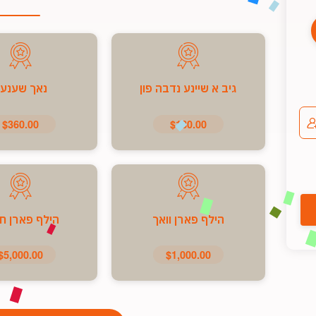
גיב א שיינע נדבה פון
נאך שענע
$360.00
$180.00
הילף פארן וואך
הילף פארן ח
$5,000.00
$1,000.00