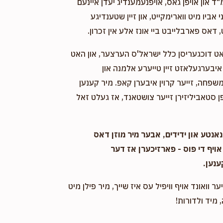
"ד און אויפן גאס, אויפנעמענדיג יעדן איינעם
אביו מיט ווארימקייט, און זיין שטענדיגע
 דאס פארבלייבט ביי אונז אלע אין זכרון.
אט דוכגעריסן כלל ישראל'ס הערצער, און האט
יבערגעלאזט זיין טייערע אלמנה און
שפחה, זייער קרוין איבערן קאפ. מיר קענען
 סטאביליזירן זייער צושטאנד, אז געלט זאל
אנטע און ידידים, אבער מיר מוזן דאס
אויף די פוס - פארזיכערן אז דער
ענען.
ער וואונד אויף וויפיל עס איז שייך, מיר פילן מיט
 מיד ולדורות!