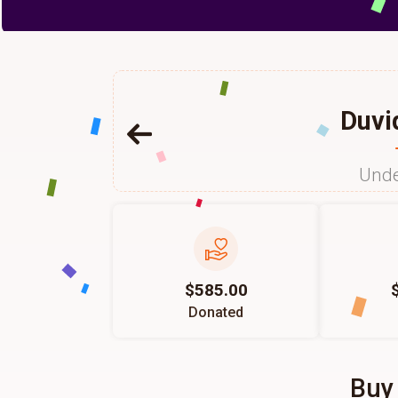
Duvi
Unde
$585.00
Donated
Buy