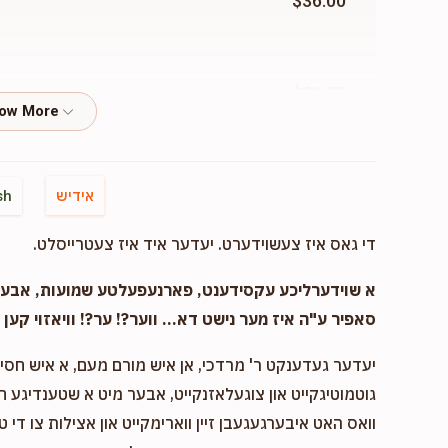
$36.00
$36.00
$36.00
אידיש
sh
די גאס איז צעשוידערט. יעדער איד איז צעטרייסלט.
$36.00
א שוידערליכע עקסידענט, פארנעפעלטע שמועות, אבער..
סאפיר ע"ה איז מער נישט דא... ווער?! ער?! וויאזוי קען ד
יעדער געדענקט ר' מרדכי, אן איש מורם מעם, א איש חסיד 
$10.00
גוטמוטיגקייט און צוגעלאזנקייט, אבער מיט א שטענדיגע 
וואס האט איבערגעגעבן זיין ווארימקייט און אצילות צו די ט