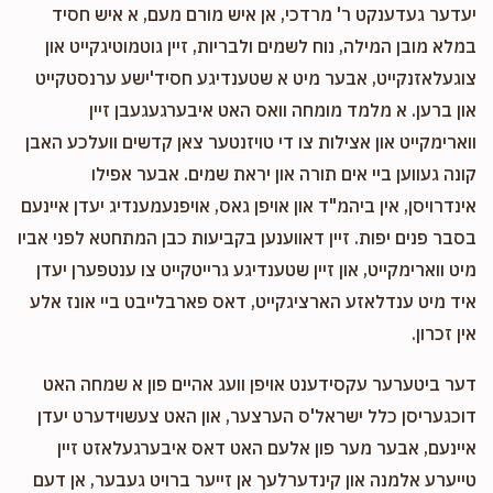
יעדער געדענקט ר' מרדכי, אן איש מורם מעם, א איש חסיד
במלא מובן המילה, נוח לשמים ולבריות, זיין גוטמוטיגקייט און
צוגעלאזנקייט, אבער מיט א שטענדיגע חסיד'ישע ערנסטקייט
און ברען. א מלמד מומחה וואס האט איבערגעגעבן זיין
ווארימקייט און אצילות צו די טויזנטער צאן קדשים וועלכע האבן
קונה געווען ביי אים תורה און יראת שמים. אבער אפילו
אינדרויסן, אין ביהמ"ד און אויפן גאס, אויפנעמענדיג יעדן איינעם
בסבר פנים יפות. זיין דאווענען בקביעות כבן המתחטא לפני אביו
מיט ווארימקייט, און זיין שטענדיגע גרייטקייט צו ענטפערן יעדן
איד מיט ענדלאזע הארציגקייט, דאס פארבלייבט ביי אונז אלע
אין זכרון.
דער ביטערער עקסידענט אויפן וועג אהיים פון א שמחה האט
דוכגעריסן כלל ישראל'ס הערצער, און האט צעשוידערט יעדן
איינעם, אבער מער פון אלעם האט דאס איבערגעלאזט זיין
טייערע אלמנה און קינדערלעך אן זייער ברויט געבער, אן דעם