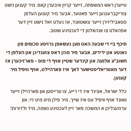
טייערן ראש המשפחה, זייער קרוין איבערן קאפ. מיר קענען נישט
צוריקברענגען זייער פאטער, אבער מיר קענען העלפן
סטאביליזירן זייער צושטאנד, אז געלט זאל נישט זיין דער
אפהאלט צו אנהאלטן די לעכטיגע שטוב.
תיכף ביי די שבעה האט מען געשאפן גרויסע סכומים פון
נאנטע און ידידים, אבער מיר מוזן דאס צוענדיגן און העלפן די
חשוב'ע אלמנה און קינדער שטיין אויף די פוס - פארזיכערן אז
דער מאטריאליסטישער לאך איז פארהיילט, אויף וויפיל מיר
קענען.
כלל ישראל, אצינד איז די רייע, צו טרייסטן און פארהיילן זייער
וואונד אויף וויפיל עס איז שייך, מיר פילן מיט מיט זיי, און
ערמעגליכן א המשכה פאר זיין לעכטיגע נשמה, מיד ולדורות!