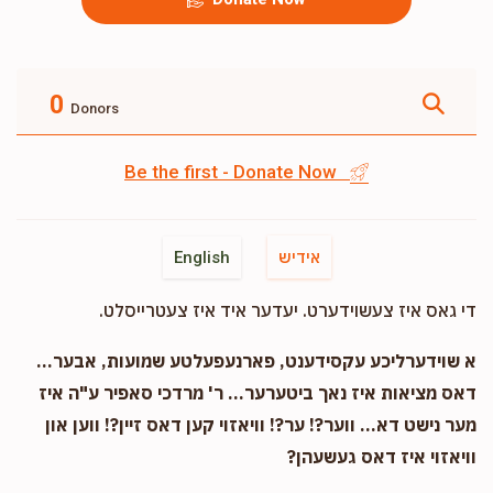
0
Donors
Be the first - Donate Now
אידיש
English
די גאס איז צעשוידערט. יעדער איד איז צעטרייסלט.
א שוידערליכע עקסידענט, פארנעפעלטע שמועות, אבער...
דאס מציאות איז נאך ביטערער... ר' מרדכי סאפיר ע"ה איז
מער נישט דא... ווער?! ער?! וויאזוי קען דאס זיין?! ווען און
וויאזוי איז דאס געשעהן?