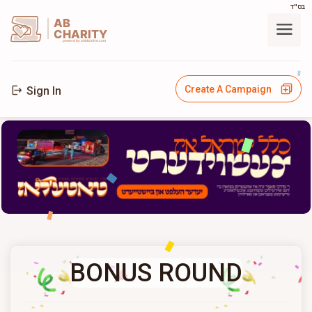
בס"ד
AB
CHARITY
powerd by ahblicklive.com
Create A Campaign
Sign In
BONUS ROUND