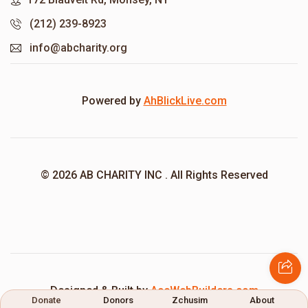
(212) 239-8923
info@abcharity.org
Powered by
AhBlickLive.com
© 2026 AB CHARITY INC . All Rights Reserved
Designed & Built by
AceWebBuilders.com
Donate
Donors
Zchusim
About