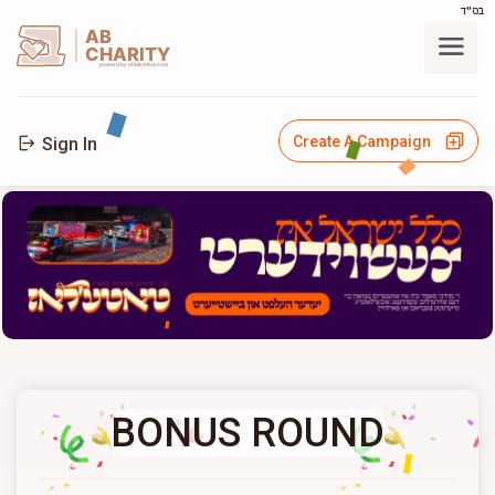
בס"ד
AB
CHARITY
powerd by ahblicklive.com
Create A Campaign
Sign In
BONUS ROUND