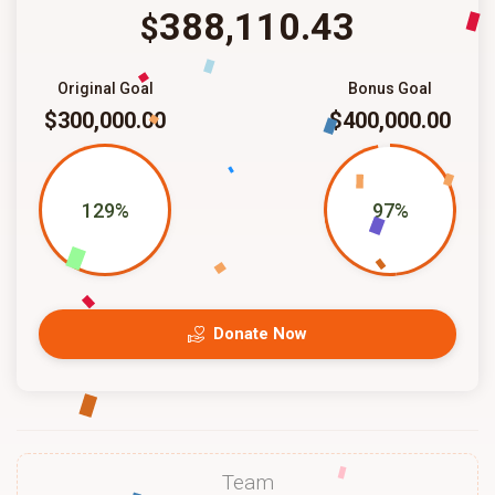
388,110.43
$
Original Goal
Bonus Goal
$300,000.00
$400,000.00
129%
97%
Donate Now
Team