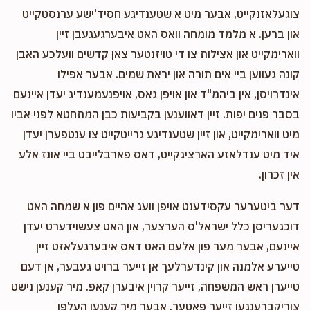
צוגעלאזנקייט, אבער מיט א שטענדיגע חסיד'ישע ערנסטקייט
און ברען. א מלמד מומחה וואס האט איבערגעגעבן זיין
ווארימקייט און אצילות צו די טויזנטער צאן קדשים וועלכע האבן
קונה געווען ביי אים תורה און יראת שמים. אבער אפילו
אינדרויסן, אין ביהמ"ד און אויפן גאס, אויפנעמענדיג יעדן איינעם
בסבר פנים יפות. זיין דאווענען בקביעות כבן המתחטא לפני אביו
מיט ווארימקייט, און זיין שטענדיגע גרייטקייט צו ענטפערן יעדן
איד מיט ענדלאזע הארציגקייט, דאס פארבלייבט ביי אונז אלע
אין זכרון.
דער ביטערער עקסידענט אויפן וועג אהיים פון א שמחה האט
דוכגעריסן כלל ישראל'ס הערצער, און האט צעשוידערט יעדן
איינעם, אבער מער פון אלעם האט דאס איבערגעלאזט זיין
טייערע אלמנה און קינדערלעך אן זייער ברויט געבער, אן דעם
טייערן ראש המשפחה, זייער קרוין איבערן קאפ. מיר קענען נישט
צוריקברענגען זייער פאטער, אבער מיר קענען העלפן