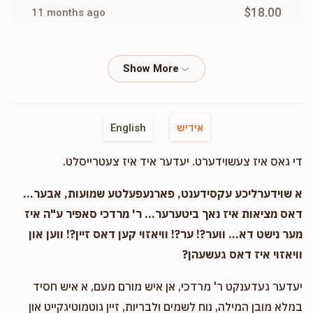
$18.00
11 months ago
Elky Kahan
Breindy Geller
$36.00
11 months ago
אידיש
English
די גאס איז צעשוידערט. יעדער איד איז צעטרייסלט.
א שוידערליכע עקסידענט, פארנעפעלטע שמועות, אבער...
דאס מציאות איז נאך ביטערער... ר' מרדכי סאפיר ע"ה איז
מער נישט דא... ווער?! ער?! וויאזוי קען דאס זיין?! ווען און
וויאזוי איז דאס געשעהן?
יעדער געדענקט ר' מרדכי, אן איש מורם מעם, א איש חסיד
במלא מובן המילה, נוח לשמים ולבריות, זיין גוטמוטיגקייט און