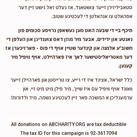
סטאביליזירן זייער צושטאנד, אז געלט זאל נישט זיין דער
אפהאלט צו אנהאלטן די לעכטיגע שטוב.
תיכף ביי די שבעה האט מען געשאפן גרויסע סכומים פון
נאנטע און ידידים, אבער מיר מוזן דאס צוענדיגן און העלפן די
חשוב'ע אלמנה און קינדער שטיין אויף די פוס - פארזיכערן אז
דער מאטריאליסטישער לאך איז פארהיילט, אויף וויפיל מיר
קענען.
כלל ישראל, אצינד איז די רייע, צו טרייסטן און פארהיילן זייער
וואונד אויף וויפיל עס איז שייך, מיר פילן מיט מיט זיי, און
ערמעגליכן א המשכה פאר זיין לעכטיגע נשמה, מיד ולדורות!
All donations on ABCHARITY.ORG are tax deductible
The tax ID for this campaign is 92-3617094