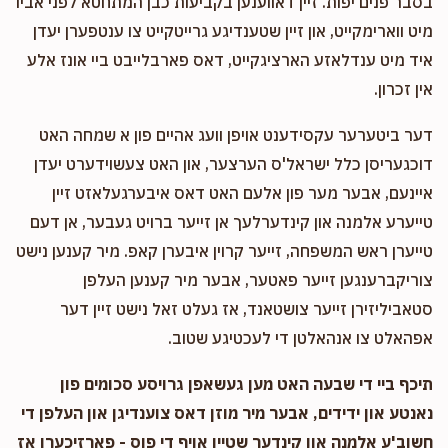
בסבר פנים יפות. זיין דאווענען בקביעות כבן המתחטא לפני אביו
מיט ווארימקייט, און זיין שטענדיגע גרייטקייט צו ענטפערן יעדן
איד מיט ענדלאזע הארציגקייט, דאס פארבלייבט ביי אונז אלע
אין זכרון.
דער ביטערער עקסידענט אויפן וועג אהיים פון א שמחה האט
דוכגעריסן כלל ישראל'ס הערצער, און האט צעשוידערט יעדן
איינעם, אבער מער פון אלעם האט דאס איבערגעלאזט זיין
טייערע אלמנה און קינדערלעך אן זייער ברויט געבער, אן דעם
טייערן ראש המשפחה, זייער קרוין איבערן קאפ. מיר קענען נישט
צוריקברענגען זייער פאטער, אבער מיר קענען העלפן
סטאביליזירן זייער צושטאנד, אז געלט זאל נישט זיין דער
אפהאלט צו אנהאלטן די לעכטיגע שטוב.
תיכף ביי די שבעה האט מען געשאפן גרויסע סכומים פון
נאנטע און ידידים, אבער מיר מוזן דאס צוענדיגן און העלפן די
חשוב'ע אלמנה און קינדער שטיין אויף די פוס - פארזיכערן אז