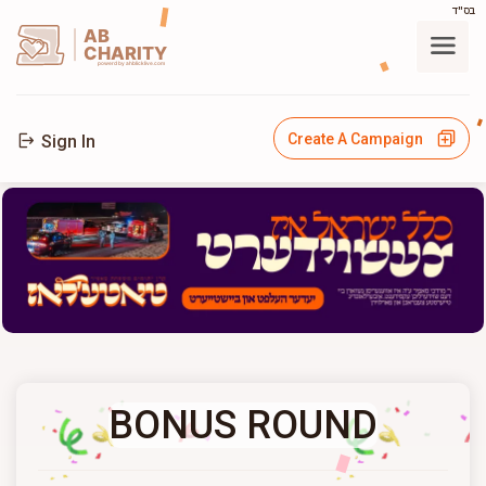
בס"ד
AB
CHARITY
powerd by ahblicklive.com
Create A Campaign
Sign In
BONUS ROUND