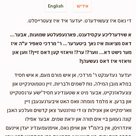
אידיש
English
די גאס איז צעשוידערט. יעדער איד איז צעטרייסלט.
א שוידערליכע עקסידענט, פארנעפעלטע שמועות, אבער...
דאס מציאות איז נאך ביטערער... ר' מרדכי סאפיר ע"ה איז
מער נישט דא... ווער?! ער?! וויאזוי קען דאס זיין?! ווען און
וויאזוי איז דאס געשעהן?
יעדער געדענקט ר' מרדכי, אן איש מורם מעם, א איש חסיד
במלא מובן המילה, נוח לשמים ולבריות, זיין גוטמוטיגקייט און
צוגעלאזנקייט, אבער מיט א שטענדיגע חסיד'ישע ערנסטקייט
און ברען. א מלמד מומחה וואס האט איבערגעגעבן זיין
ווארימקייט און אצילות צו די טויזנטער צאן קדשים וועלכע האבן
קונה געווען ביי אים תורה און יראת שמים. אבער אפילו
אינדרויסן, אין ביהמ"ד און אויפן גאס, אויפנעמענדיג יעדן איינעם