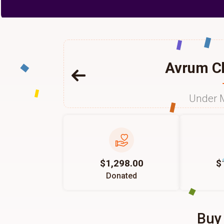
Avrum Ch
Under 
$1,298.00
$
Donated
Buy