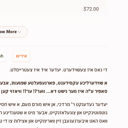
$72.00
$36.00
אידיש
sh
$18.00
די גאס איז צעשוידערט. יעדער איד איז צעטרייסלט.
א שוידערליכע עקסידענט, פארנעפעלטע שמועות, אבער..
$500.00
סאפיר ע"ה איז מער נישט דא... ווער?! ער?! וויאזוי קען ד
יעדער געדענקט ר' מרדכי, אן איש מורם מעם, א איש חסיד 
גוטמוטיגקייט און צוגעלאזנקייט, אבער מיט א שטענדיגע 
$18.00
וואס האט איבערגעגעבן זיין ווארימקייט און אצילות צו די ט