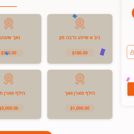
גיב א שיינע נדבה פון
נאך שענע
$360.00
$180.00
הילף פארן וואך
הילף פארן ח
$5,000.00
$1,000.00