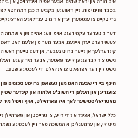
אים תורה און יראת שמים. אבער אפילו אינדרויסן, אין ביהמ
בסבר פנים יפות. זיין דאווענען בקביעות כבן המתחטא לפני 
גרייטקייט צו ענטפערן יעדן איד מיט ענדלאזע הארציגקייט,
דער ביטערער עקסידענט אויפן וועג אהיים פון א שמחה ה
צעשוידערט יעדן איינעם, אבער מער פון אלעם האט דאס א
קינדערלעך אן זייער ברויט געבער, אן דעם טייערן ראש המ
נישט צוריקברענגען זייער פאטער, אבער מיר קענען העלפן
נישט זיין דער אפהאלט צו אנהאלטן די לעכטיגע שטוב.
תיכף ביי די שבעה האט מען געשאפן גרויסע סכומים פון נ
צוענדיגן און העלפן די חשוב'ע אלמנה און קינדער שטיין 
מאטריאליסטישער לאך איז פארהיילט, אויף וויפיל מיר ק
כלל ישראל, אצינד איז די רייע, צו טרייסטן און פארהיילן זיי
מיט זיי, און ערמעגליכן א המשכה פאר זיין לעכטיגע נשמה,