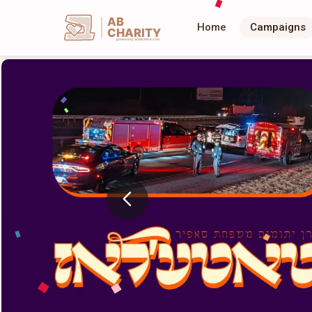
AB
Home
Campaigns
CHARITY
powerd by ahblicklive.com