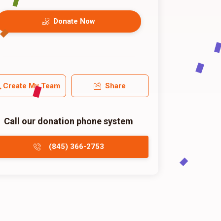
Donate Now
Create My Team
Share
Call our donation phone system
(845) 366-2753