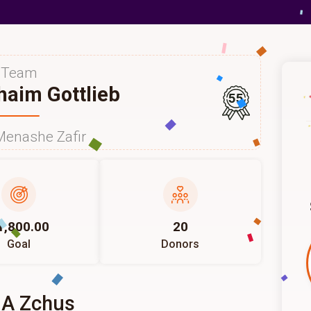
Team
aim Gottlieb
55
Menashe Zafir
1,800.00
20
Goal
Donors
 A Zchus