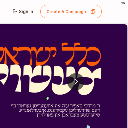
בס"ד
Sign In
Create A Campaign