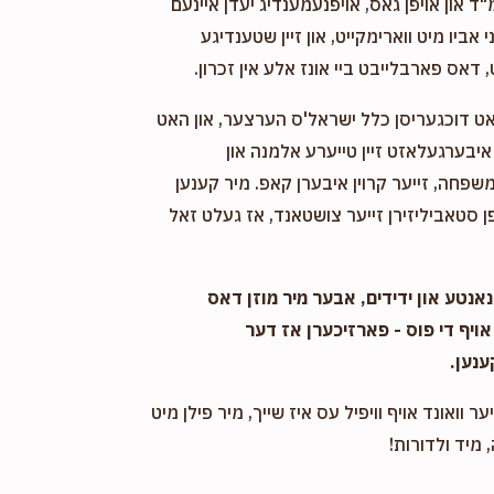
"ד און אויפן גאס, אויפנעמענדיג יעדן איינעם
אביו מיט ווארימקייט, און זיין שטענדיגע
 דאס פארבלייבט ביי אונז אלע אין זכרון.
אט דוכגעריסן כלל ישראל'ס הערצער, און האט
יבערגעלאזט זיין טייערע אלמנה און
שפחה, זייער קרוין איבערן קאפ. מיר קענען
 סטאביליזירן זייער צושטאנד, אז געלט זאל
אנטע און ידידים, אבער מיר מוזן דאס
אויף די פוס - פארזיכערן אז דער
ענען.
ער וואונד אויף וויפיל עס איז שייך, מיר פילן מיט
 מיד ולדורות!