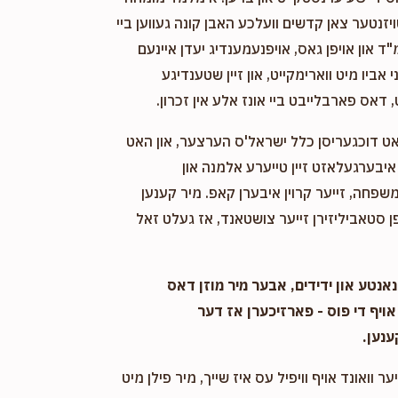
ויזנטער צאן קדשים וועלכע האבן קונה געווען ביי
"ד און אויפן גאס, אויפנעמענדיג יעדן איינעם
אביו מיט ווארימקייט, און זיין שטענדיגע
 דאס פארבלייבט ביי אונז אלע אין זכרון.
אט דוכגעריסן כלל ישראל'ס הערצער, און האט
יבערגעלאזט זיין טייערע אלמנה און
שפחה, זייער קרוין איבערן קאפ. מיר קענען
 סטאביליזירן זייער צושטאנד, אז געלט זאל
אנטע און ידידים, אבער מיר מוזן דאס
אויף די פוס - פארזיכערן אז דער
ענען.
ער וואונד אויף וויפיל עס איז שייך, מיר פילן מיט