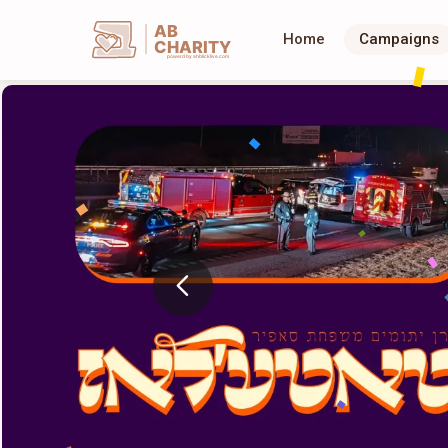
AB
Home
Campaigns
CHARITY
powerd by ahblicklive.com