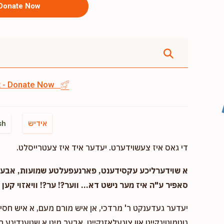
Donate Now
st - Donate Now
אידיש
sh
די גאס איז צעשוידערט. יעדער איד איז צעטרייסלט.
א שוידערליכע עקסידענט, פארנעפעלטע שמועות, אבער..
סאפיר ע"ה איז מער נישט דא... ווער?! ער?! וויאזוי קען ד
יעדער געדענקט ר' מרדכי, אן איש מורם מעם, א איש חסיד 
גוטמוטיגקייט און צוגעלאזנקייט, אבער מיט א שטענדיגע 