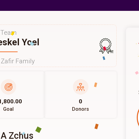
Team
skel Yoel
157
Zafir Family
1,800.00
0
Goal
Donors
 A Zchus