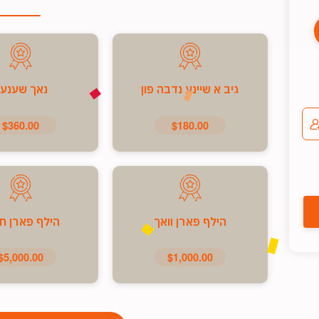
גיב א שיינע נדבה פון
נאך שענע
$360.00
$180.00
הילף פארן וואך
הילף פארן ח
$5,000.00
$1,000.00