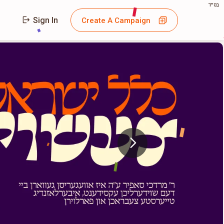
בס"ד
Sign In
Create A Campaign