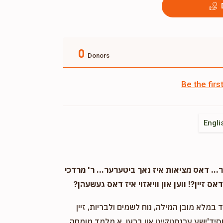
0
Donors
Be the fir
Engli
. דאס מציאות איז נאך ביטערער... ר' מרדכי
אס זיין?! ווען און וויאזוי איז דאס געשעהן?
במלא מובן המילה, נוח לשמים ולבריות, זיין
חסיד'ישע ערנסטקייט און ברען. א מלמד מומחה