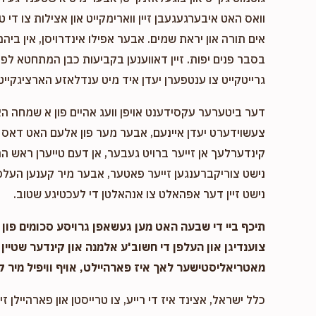
וואס האט איבערגעגעבן זיין ווארימקייט און אצילות צו די ט
אים תורה און יראת שמים. אבער אפילו אינדרויסן, אין ביהמ
בסבר פנים יפות. זיין דאווענען בקביעות כבן המתחטא לפני 
גרייטקייט צו ענטפערן יעדן איד מיט ענדלאזע הארציגקייט,
דער ביטערער עקסידענט אויפן וועג אהיים פון א שמחה ה
צעשוידערט יעדן איינעם, אבער מער פון אלעם האט דאס א
קינדערלעך אן זייער ברויט געבער, אן דעם טייערן ראש המ
נישט צוריקברענגען זייער פאטער, אבער מיר קענען העלפן
נישט זיין דער אפהאלט צו אנהאלטן די לעכטיגע שטוב.
תיכף ביי די שבעה האט מען געשאפן גרויסע סכומים פון נ
צוענדיגן און העלפן די חשוב'ע אלמנה און קינדער שטיין 
מאטריאליסטישער לאך איז פארהיילט, אויף וויפיל מיר ק
כלל ישראל, אצינד איז די רייע, צו טרייסטן און פארהיילן זיי