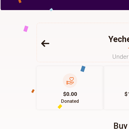
Yeche
Under 
$0.00
$
Donated
Buy