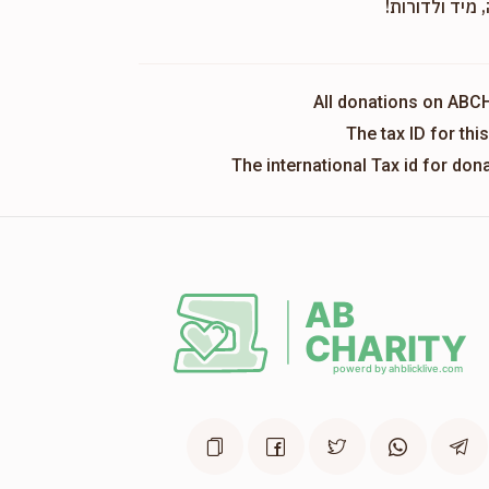
 מיד ולדורות!
All donations on ABC
The tax ID for th
The international Tax id for do