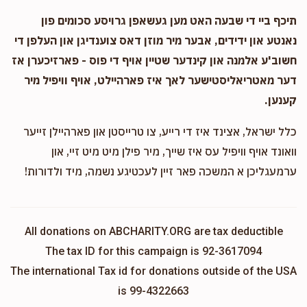
תיכף ביי די שבעה האט מען געשאפן גרויסע סכומים פון
נאנטע און ידידים, אבער מיר מוזן דאס צוענדיגן און העלפן די
חשוב'ע אלמנה און קינדער שטיין אויף די פוס - פארזיכערן אז
דער מאטריאליסטישער לאך איז פארהיילט, אויף וויפיל מיר
קענען.
כלל ישראל, אצינד איז די רייע, צו טרייסטן און פארהיילן זייער
וואונד אויף וויפיל עס איז שייך, מיר פילן מיט מיט זיי, און
ערמעגליכן א המשכה פאר זיין לעכטיגע נשמה, מיד ולדורות!
All donations on ABCHARITY.ORG are tax deductible
The tax ID for this campaign is 92-3617094
The international Tax id for donations outside of the USA
is 99-4322663