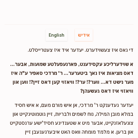
אידיש
English
די גאס איז צעשוידערט. יעדער איד איז צעטרייסלט.
א שוידערליכע עקסידענט, פארנעפעלטע שמועות, אבער...
דאס מציאות איז נאך ביטערער... ר' מרדכי סאפיר ע"ה איז
מער נישט דא... ווער?! ער?! וויאזוי קען דאס זיין?! ווען און
וויאזוי איז דאס געשעהן?
יעדער געדענקט ר' מרדכי, אן איש מורם מעם, א איש חסיד
במלא מובן המילה, נוח לשמים ולבריות, זיין גוטמוטיגקייט און
צוגעלאזנקייט, אבער מיט א שטענדיגע חסיד'ישע ערנסטקייט
און ברען. א מלמד מומחה וואס האט איבערגעגעבן זיין