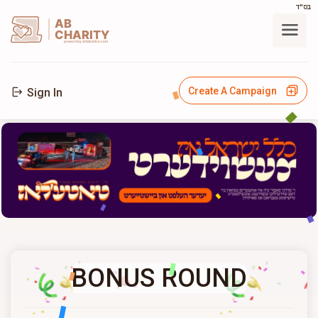
בס"ד
AB
CHARITY
powerd by ahblicklive.com
Create A Campaign
Sign In
BONUS ROUND