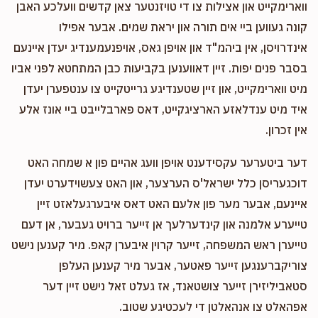
ווארימקייט און אצילות צו די טויזנטער צאן קדשים וועלכע האבן
קונה געווען ביי אים תורה און יראת שמים. אבער אפילו
אינדרויסן, אין ביהמ"ד און אויפן גאס, אויפנעמענדיג יעדן איינעם
בסבר פנים יפות. זיין דאווענען בקביעות כבן המתחטא לפני אביו
מיט ווארימקייט, און זיין שטענדיגע גרייטקייט צו ענטפערן יעדן
איד מיט ענדלאזע הארציגקייט, דאס פארבלייבט ביי אונז אלע
אין זכרון.
דער ביטערער עקסידענט אויפן וועג אהיים פון א שמחה האט
דוכגעריסן כלל ישראל'ס הערצער, און האט צעשוידערט יעדן
איינעם, אבער מער פון אלעם האט דאס איבערגעלאזט זיין
טייערע אלמנה און קינדערלעך אן זייער ברויט געבער, אן דעם
טייערן ראש המשפחה, זייער קרוין איבערן קאפ. מיר קענען נישט
צוריקברענגען זייער פאטער, אבער מיר קענען העלפן
סטאביליזירן זייער צושטאנד, אז געלט זאל נישט זיין דער
אפהאלט צו אנהאלטן די לעכטיגע שטוב.