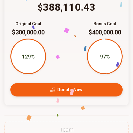
388,110.43
$
Original Goal
Bonus Goal
$300,000.00
$400,000.00
129%
97%
Donate Now
Team