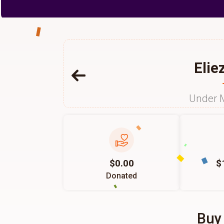
Elie
Under 
$0.00
$
Donated
Buy