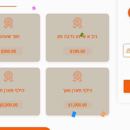
גיב א שיינע נדבה פון
נאך שענע
$360.00
$180.00
הילף פארן וואך
הילף פארן ח
$5,000.00
$1,000.00