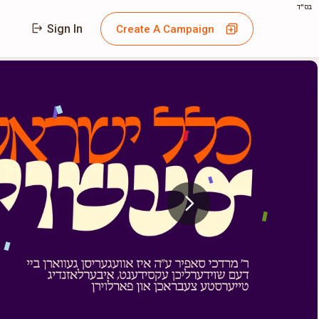
בס"ד
Sign In
Create A Campaign