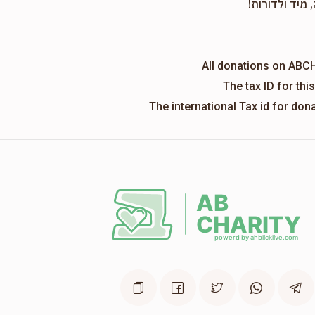
 מיד ולדורות!
All donations on ABC
The tax ID for th
The international Tax id for do