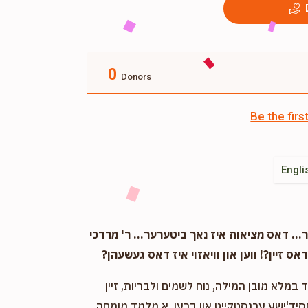
0
Donors
Be the fir
Engli
. דאס מציאות איז נאך ביטערער... ר' מרדכי
אס זיין?! ווען און וויאזוי איז דאס געשעהן?
במלא מובן המילה, נוח לשמים ולבריות, זיין
חסיד'ישע ערנסטקייט און ברען. א מלמד מומחה