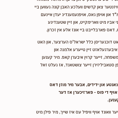
ויזנטער צאן קדשים וועלכע האבן קונה געווען ביי
"ד און אויפן גאס, אויפנעמענדיג יעדן איינעם
אביו מיט ווארימקייט, און זיין שטענדיגע
 דאס פארבלייבט ביי אונז אלע אין זכרון.
אט דוכגעריסן כלל ישראל'ס הערצער, און האט
יבערגעלאזט זיין טייערע אלמנה און
שפחה, זייער קרוין איבערן קאפ. מיר קענען
 סטאביליזירן זייער צושטאנד, אז געלט זאל
אנטע און ידידים, אבער מיר מוזן דאס
אויף די פוס - פארזיכערן אז דער
ענען.
ער וואונד אויף וויפיל עס איז שייך, מיר פילן מיט