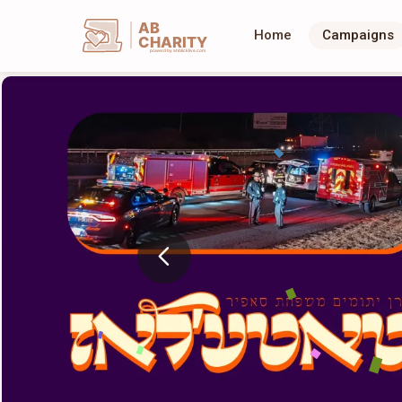
AB
Home
Campaigns
CHARITY
powerd by ahblicklive.com