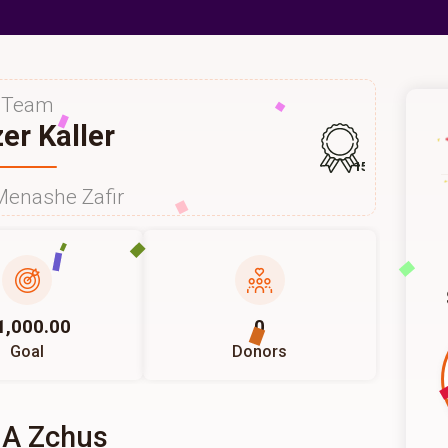
Team
zer Kaller
157
Menashe Zafir
1,000.00
0
Goal
Donors
 A Zchus