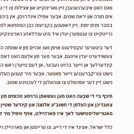
וואס האט איבערגעגעבן זיין ווארימקייט און אצילות צו די ט
אים תורה און יראת שמים. אבער אפילו אינדרויסן, אין ביהמ
בסבר פנים יפות. זיין דאווענען בקביעות כבן המתחטא לפני 
גרייטקייט צו ענטפערן יעדן איד מיט ענדלאזע הארציגקייט,
דער ביטערער עקסידענט אויפן וועג אהיים פון א שמחה ה
צעשוידערט יעדן איינעם, אבער מער פון אלעם האט דאס א
קינדערלעך אן זייער ברויט געבער, אן דעם טייערן ראש המ
נישט צוריקברענגען זייער פאטער, אבער מיר קענען העלפן
נישט זיין דער אפהאלט צו אנהאלטן די לעכטיגע שטוב.
תיכף ביי די שבעה האט מען געשאפן גרויסע סכומים פון נ
צוענדיגן און העלפן די חשוב'ע אלמנה און קינדער שטיין 
מאטריאליסטישער לאך איז פארהיילט, אויף וויפיל מיר ק
כלל ישראל, אצינד איז די רייע, צו טרייסטן און פארהיילן זיי