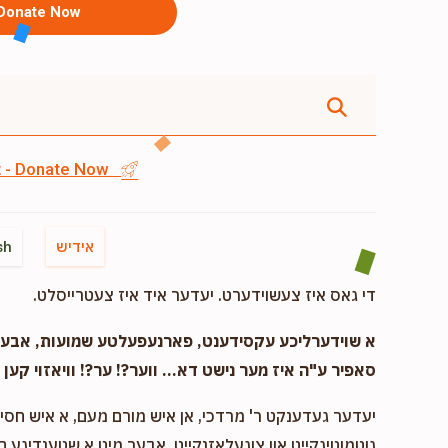
Donate Now
st - Donate Now
אידיש
sh
די גאס איז צעשוידערט. יעדער איד איז צעטרייסלט.
א שוידערליכע עקסידענט, פארנעפעלטע שמועות, אבער..
סאפיר ע"ה איז מער נישט דא... ווער?! ער?! וויאזוי קען ד
יעדער געדענקט ר' מרדכי, אן איש מורם מעם, א איש חסיד 
גוטמוטיגקייט און צוגעלאזנקייט, אבער מיט א שטענדיגע 