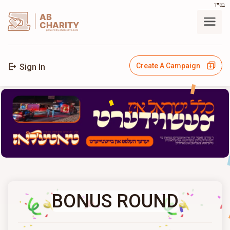
בס"ד
AB
CHARITY
powerd by ahblicklive.com
Create A Campaign
Sign In
BONUS ROUND