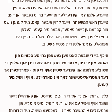
דוכגעריסן כלל ישראל'ס הערצער, און האט צעשוידערט יעדן
איינעם, אבער מער פון אלעם האט דאס איבערגעלאזט זיין
טייערע אלמנה און קינדערלעך אן זייער ברויט געבער, אן דעם
טייערן ראש המשפחה, זייער קרוין איבערן קאפ. מיר קענען נישט
צוריקברענגען זייער פאטער, אבער מיר קענען העלפן
סטאביליזירן זייער צושטאנד, אז געלט זאל נישט זיין דער
אפהאלט צו אנהאלטן די לעכטיגע שטוב.
תיכף ביי די שבעה האט מען געשאפן גרויסע סכומים פון
נאנטע און ידידים, אבער מיר מוזן דאס צוענדיגן און העלפן די
חשוב'ע אלמנה און קינדער שטיין אויף די פוס - פארזיכערן אז
דער מאטריאליסטישער לאך איז פארהיילט, אויף וויפיל מיר
קענען.
כלל ישראל, אצינד איז די רייע, צו טרייסטן און פארהיילן זייער
וואונד אויף וויפיל עס איז שייך, מיר פילן מיט מיט זיי, און
ערמעגליכן א המשכה פאר זיין לעכטיגע נשמה, מיד ולדורות!