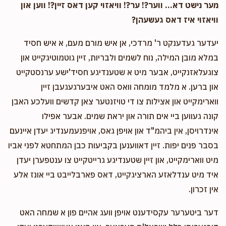
מער נישט דא... ווער?! ער?! וויאזוי קען דאס זיין?! ווען און
וויאזוי איז דאס געשעהן?
יעדער געדענקט ר' מרדכי, אן איש מורם מעם, א איש חסיד
במלא מובן המילה, נוח לשמים ולבריות, זיין גוטמוטיגקייט און
צוגעלאזנקייט, אבער מיט א שטענדיגע חסיד'ישע ערנסטקייט
און ברען. א מלמד מומחה וואס האט איבערגעגעבן זיין
ווארימקייט און אצילות צו די טויזנטער צאן קדשים וועלכע האבן
קונה געווען ביי אים תורה און יראת שמים. אבער אפילו
אינדרויסן, אין ביהמ"ד און אויפן גאס, אויפנעמענדיג יעדן איינעם
בסבר פנים יפות. זיין דאווענען בקביעות כבן המתחטא לפני אביו
מיט ווארימקייט, און זיין שטענדיגע גרייטקייט צו ענטפערן יעדן
איד מיט ענדלאזע הארציגקייט, דאס פארבלייבט ביי אונז אלע
אין זכרון.
דער ביטערער עקסידענט אויפן וועג אהיים פון א שמחה האט