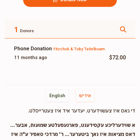
1
Donors
Phone Donation
Yitzchok & Toby Teitelbuam
$72.00
11 months ago
אידיש
English
די גאס איז צעשוידערט. יעדער איד איז צעטרייסלט.
א שוידערליכע עקסידענט, פארנעפעלטע שמועות, אבער...
דאס מציאות איז נאך ביטערער... ר' מרדכי סאפיר ע"ה איז