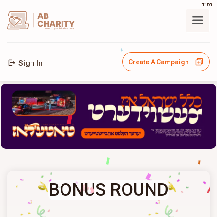
בס"ד
AB
CHARITY
powerd by ahblicklive.com
Create A Campaign
Sign In
BONUS ROUND