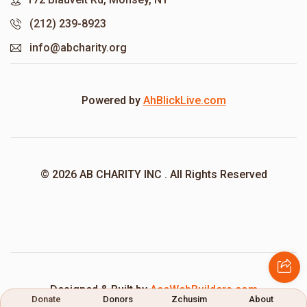
(212) 239-8923
info@abcharity.org
Powered by
AhBlickLive.com
© 2026 AB CHARITY INC . All Rights Reserved
Designed & Built by
AceWebBuilders.com
Donate
Donors
Zchusim
About