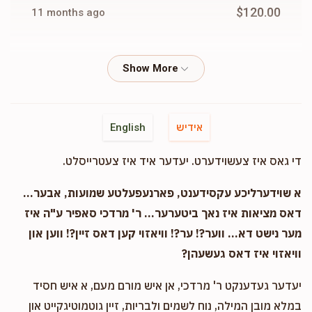
$120.00
11 months ago
Anonymous
Miss Tzig
$36.00
11 months ago
Cash
Miss Tzig
אידיש
English
$100.00
11 months ago
די גאס איז צעשוידערט. יעדער איד איז צעטרייסלט.
Phone Donation
Miss Tzig
א שוידערליכע עקסידענט, פארנעפעלטע שמועות, אבער...
$225.00
11 months ago
דאס מציאות איז נאך ביטערער... ר' מרדכי סאפיר ע"ה איז
מער נישט דא... ווער?! ער?! וויאזוי קען דאס זיין?! ווען און
וויאזוי איז דאס געשעהן?
Phone Donation
Miss Tzig
$150.00
11 months ago
יעדער געדענקט ר' מרדכי, אן איש מורם מעם, א איש חסיד
במלא מובן המילה, נוח לשמים ולבריות, זיין גוטמוטיגקייט און