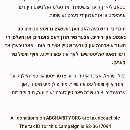
סטאביליזירן זייער צושטאנד, אז געלט זאל נישט זיין דער
אפהאלט צו אנהאלטן די לעכטיגע שטוב.
תיכף ביי די שבעה האט מען געשאפן גרויסע סכומים פון
נאנטע און ידידים, אבער מיר מוזן דאס צוענדיגן און העלפן די
חשוב'ע אלמנה און קינדער שטיין אויף די פוס - פארזיכערן אז
דער מאטריאליסטישער לאך איז פארהיילט, אויף וויפיל מיר
קענען.
כלל ישראל, אצינד איז די רייע, צו טרייסטן און פארהיילן זייער
וואונד אויף וויפיל עס איז שייך, מיר פילן מיט מיט זיי, און
ערמעגליכן א המשכה פאר זיין לעכטיגע נשמה, מיד ולדורות!
All donations on ABCHARITY.ORG are tax deductible
The tax ID for this campaign is 92-3617094