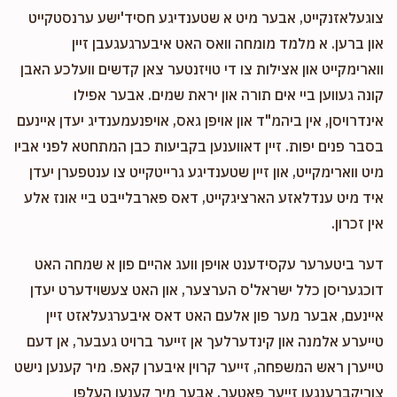
צוגעלאזנקייט, אבער מיט א שטענדיגע חסיד'ישע ערנסטקייט
און ברען. א מלמד מומחה וואס האט איבערגעגעבן זיין
ווארימקייט און אצילות צו די טויזנטער צאן קדשים וועלכע האבן
קונה געווען ביי אים תורה און יראת שמים. אבער אפילו
אינדרויסן, אין ביהמ"ד און אויפן גאס, אויפנעמענדיג יעדן איינעם
בסבר פנים יפות. זיין דאווענען בקביעות כבן המתחטא לפני אביו
מיט ווארימקייט, און זיין שטענדיגע גרייטקייט צו ענטפערן יעדן
איד מיט ענדלאזע הארציגקייט, דאס פארבלייבט ביי אונז אלע
אין זכרון.
דער ביטערער עקסידענט אויפן וועג אהיים פון א שמחה האט
דוכגעריסן כלל ישראל'ס הערצער, און האט צעשוידערט יעדן
איינעם, אבער מער פון אלעם האט דאס איבערגעלאזט זיין
טייערע אלמנה און קינדערלעך אן זייער ברויט געבער, אן דעם
טייערן ראש המשפחה, זייער קרוין איבערן קאפ. מיר קענען נישט
צוריקברענגען זייער פאטער, אבער מיר קענען העלפן