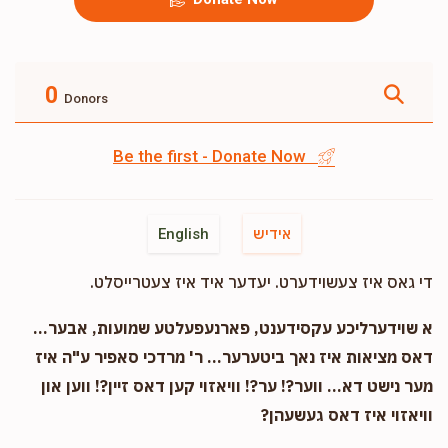
0
Donors
Be the first - Donate Now
אידיש
English
די גאס איז צעשוידערט. יעדער איד איז צעטרייסלט.
א שוידערליכע עקסידענט, פארנעפעלטע שמועות, אבער...
דאס מציאות איז נאך ביטערער... ר' מרדכי סאפיר ע"ה איז
מער נישט דא... ווער?! ער?! וויאזוי קען דאס זיין?! ווען און
וויאזוי איז דאס געשעהן?