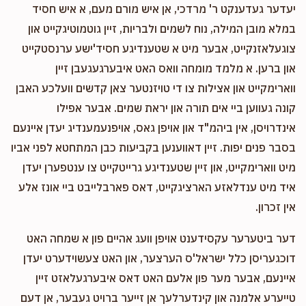
יעדער געדענקט ר' מרדכי, אן איש מורם מעם, א איש חסיד
במלא מובן המילה, נוח לשמים ולבריות, זיין גוטמוטיגקייט און
צוגעלאזנקייט, אבער מיט א שטענדיגע חסיד'ישע ערנסטקייט
און ברען. א מלמד מומחה וואס האט איבערגעגעבן זיין
ווארימקייט און אצילות צו די טויזנטער צאן קדשים וועלכע האבן
קונה געווען ביי אים תורה און יראת שמים. אבער אפילו
אינדרויסן, אין ביהמ"ד און אויפן גאס, אויפנעמענדיג יעדן איינעם
בסבר פנים יפות. זיין דאווענען בקביעות כבן המתחטא לפני אביו
מיט ווארימקייט, און זיין שטענדיגע גרייטקייט צו ענטפערן יעדן
איד מיט ענדלאזע הארציגקייט, דאס פארבלייבט ביי אונז אלע
אין זכרון.
דער ביטערער עקסידענט אויפן וועג אהיים פון א שמחה האט
דוכגעריסן כלל ישראל'ס הערצער, און האט צעשוידערט יעדן
איינעם, אבער מער פון אלעם האט דאס איבערגעלאזט זיין
טייערע אלמנה און קינדערלעך אן זייער ברויט געבער, אן דעם