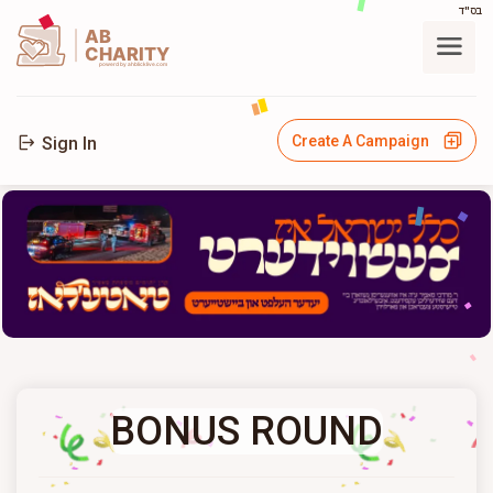
בס"ד
AB
CHARITY
powerd by ahblicklive.com
Create A Campaign
Sign In
BONUS ROUND