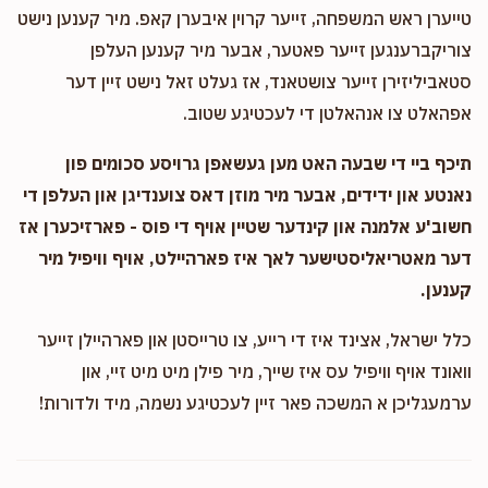
טייערן ראש המשפחה, זייער קרוין איבערן קאפ. מיר קענען נישט
צוריקברענגען זייער פאטער, אבער מיר קענען העלפן
סטאביליזירן זייער צושטאנד, אז געלט זאל נישט זיין דער
אפהאלט צו אנהאלטן די לעכטיגע שטוב.
תיכף ביי די שבעה האט מען געשאפן גרויסע סכומים פון
נאנטע און ידידים, אבער מיר מוזן דאס צוענדיגן און העלפן די
חשוב'ע אלמנה און קינדער שטיין אויף די פוס - פארזיכערן אז
דער מאטריאליסטישער לאך איז פארהיילט, אויף וויפיל מיר
קענען.
כלל ישראל, אצינד איז די רייע, צו טרייסטן און פארהיילן זייער
וואונד אויף וויפיל עס איז שייך, מיר פילן מיט מיט זיי, און
ערמעגליכן א המשכה פאר זיין לעכטיגע נשמה, מיד ולדורות!