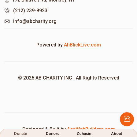
(212) 239-8923
info@abcharity.org
Powered by
AhBlickLive.com
© 2026 AB CHARITY INC . All Rights Reserved
Designed & Built by
AceWebBuilders.com
Donate
Donors
Zchusim
About