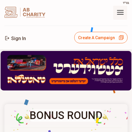
בס"ד
AB
CHARITY
powerd by ahblicklive.com
Create A Campaign
Sign In
BONUS ROUND