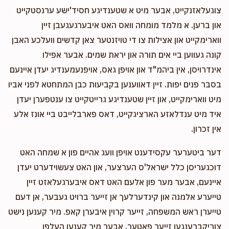
צוגעלאזנקייט, אבער מיט א שטענדיגע חסיד'ישע ערנסטקייט
און ברען. א מלמד מומחה וואס האט איבערגעגעבן זיין
Chaim Teller
Mordche Yitzchok Lazar
$250.00
ווארימקייט און אצילות צו די טויזנטער צאן קדשים וועלכע האבן
11 months ago
קונה געווען ביי אים תורה און יראת שמים. אבער אפילו
אינדרויסן, אין ביהמ"ד און אויפן גאס, אויפנעמענדיג יעדן איינעם
בסבר פנים יפות. זיין דאווענען בקביעות כבן המתחטא לפני אביו
מיט ווארימקייט, און זיין שטענדיגע גרייטקייט צו ענטפערן יעדן
איד מיט ענדלאזע הארציגקייט, דאס פארבלייבט ביי אונז אלע
אין זכרון.
דער ביטערער עקסידענט אויפן וועג אהיים פון א שמחה האט
דוכגעריסן כלל ישראל'ס הערצער, און האט צעשוידערט יעדן
איינעם, אבער מער פון אלעם האט דאס איבערגעלאזט זיין
טייערע אלמנה און קינדערלעך אן זייער ברויט געבער, אן דעם
טייערן ראש המשפחה, זייער קרוין איבערן קאפ. מיר קענען נישט
צוריקברענגען זייער פאטער, אבער מיר קענען העלפן