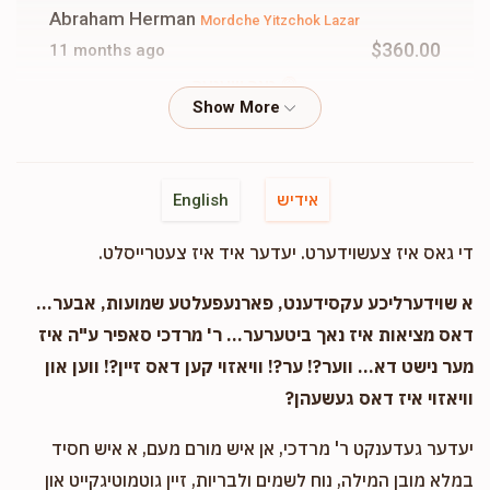
Abraham Herman
Mordche Yitzchok Lazar
$360.00
11 months ago
נאך שענער
Yanky Lazar
Mordche Yitzchok Lazar
$100.00
11 months ago
אידיש
English
די גאס איז צעשוידערט. יעדער איד איז צעטרייסלט.
Mendy Lazar
Mordche Yitzchok Lazar
$36.00
11 months ago
א שוידערליכע עקסידענט, פארנעפעלטע שמועות, אבער...
דאס מציאות איז נאך ביטערער... ר' מרדכי סאפיר ע"ה איז
Yoel Lazar
מער נישט דא... ווער?! ער?! וויאזוי קען דאס זיין?! ווען און
Mordche Yitzchok Lazar
$72.00
11 months ago
וויאזוי איז דאס געשעהן?
asrechu reb mordcha yitzchok, toira, chesed, avoida,
יעדער געדענקט ר' מרדכי, אן איש מורם מעם, א איש חסיד
vhakol leshem shumaim ich bin shtultz tzi zan dan
brider
במלא מובן המילה, נוח לשמים ולבריות, זיין גוטמוטיגקייט און