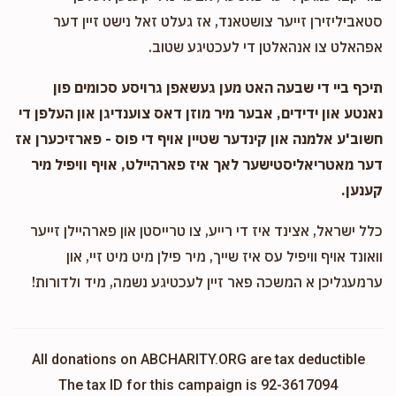
סטאביליזירן זייער צושטאנד, אז געלט זאל נישט זיין דער
אפהאלט צו אנהאלטן די לעכטיגע שטוב.
תיכף ביי די שבעה האט מען געשאפן גרויסע סכומים פון
נאנטע און ידידים, אבער מיר מוזן דאס צוענדיגן און העלפן די
חשוב'ע אלמנה און קינדער שטיין אויף די פוס - פארזיכערן אז
דער מאטריאליסטישער לאך איז פארהיילט, אויף וויפיל מיר
קענען.
כלל ישראל, אצינד איז די רייע, צו טרייסטן און פארהיילן זייער
וואונד אויף וויפיל עס איז שייך, מיר פילן מיט מיט זיי, און
ערמעגליכן א המשכה פאר זיין לעכטיגע נשמה, מיד ולדורות!
All donations on ABCHARITY.ORG are tax deductible
The tax ID for this campaign is 92-3617094