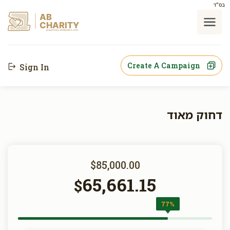
בס"ד
AB
CHARITY
powerd by ahblicklive.com
Create A Campaign
Sign In
דחוק מאוד
$85,000.00
65,661.15
$
77%