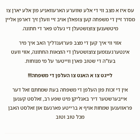
עס איז א מצב ווי די אלע שווערע הארעוואניע פון אלע יארן צו
מסדר זיין די משפחה קען צופאלן אויב זיי וועלן זיך דארפן אליין
מיטשענען צוצושטעלן די געלט פאר די חתונה.
אזוי ווי איך קען די מצב פערזענדליך האב איך מיר
אינטערגענומען צוצושטעלן די הוצאות החתונה, אזוי וועט
בעז"ה די שטוב פארן ווייטער על מי מנוחות.
לייגט צו א האנט צו העלפן די משפחה!!!
אין די זכות פון העלפן די משפחה בעת שמחתם זאל דער
אייבערשטער דיר באגליקן מיט שפע רב, זאלסט קענען
פראווענען שמחות אויף א ברייטע פארנעם און זאלסט האבן
מכל טוב וטוב