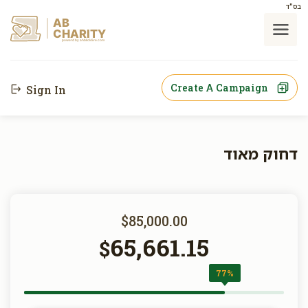
בס"ד
AB
CHARITY
powerd by ahblicklive.com
Create A Campaign
Sign In
דחוק מאוד
$85,000.00
65,661.15
$
77%