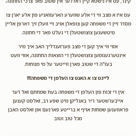
קינד, עס איז נישטא קיין דאללער אין שטוב פאר צרכי החתונה.
$10.00
1 year ago
עס איז א מצב ווי די אלע שווערע הארעוואניע פון אלע יארן צו
מסדר זיין די משפחה קען צופאלן אויב זיי וועלן זיך דארפן אליין
Phone Donation
Shmual Hirsch
מיטשענען צוצושטעלן די געלט פאר די חתונה.
$10.00
1 year ago
אזוי ווי איך קען די מצב פערזענדליך האב איך מיר
אינטערגענומען צוצושטעלן די הוצאות החתונה, אזוי וועט
בעז"ה די שטוב פארן ווייטער על מי מנוחות.
לייגט צו א האנט צו העלפן די משפחה!!!
אין די זכות פון העלפן די משפחה בעת שמחתם זאל דער
אייבערשטער דיר באגליקן מיט שפע רב, זאלסט קענען
פראווענען שמחות אויף א ברייטע פארנעם און זאלסט האבן
מכל טוב וטוב