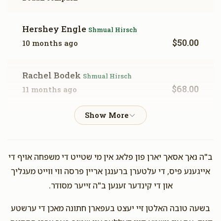
Hershey Engle
Shmual Hirsch
$50.00
10 months ago
Rachel Bodek
Shmual Hirsch
$68.00
11 months ago
רפאל יצחק מאלול
Shmual Hirsch
$5.00
11 months ago
ב"ה נאך אסאך יארן פון פלאג אין מי שטייט די משפחה אויף די
מרדכי לייב דייטש
Shmual Hirsch
אייגענע פיס, די עלטערן ברענגן אריין פרסה ווי ווייט מעגליך
$100.00
1 year ago
און די קינדער זענען ב"ה זייער מסודר.
בשעה טובה האלטן זיי יעצט בעפארן חתונה מאכן די ערשטע
עמרם משה איזריעל
Shmual Hirsch