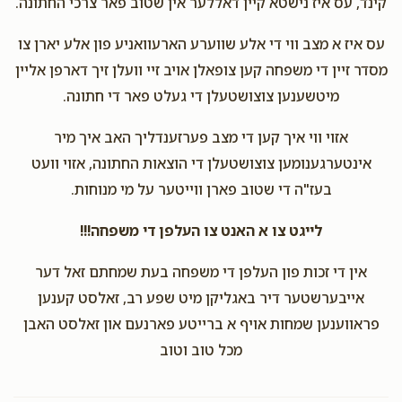
קינד, עס איז נישטא קיין דאללער אין שטוב פאר צרכי החתונה.
עס איז א מצב ווי די אלע שווערע הארעוואניע פון אלע יארן צו
Toby Berger
Chavi Feldman
$18.00
מסדר זיין די משפחה קען צופאלן אויב זיי וועלן זיך דארפן אליין
1 year ago
מיטשענען צוצושטעלן די געלט פאר די חתונה.
Chavie keep up your amazing work!!
אזוי ווי איך קען די מצב פערזענדליך האב איך מיר
Chayi Glauber
Chavi Feldman
אינטערגענומען צוצושטעלן די הוצאות החתונה, אזוי וועט
$50.00
1 year ago
בעז"ה די שטוב פארן ווייטער על מי מנוחות.
לייגט צו א האנט צו העלפן די משפחה!!!
אין די זכות פון העלפן די משפחה בעת שמחתם זאל דער
אייבערשטער דיר באגליקן מיט שפע רב, זאלסט קענען
פראווענען שמחות אויף א ברייטע פארנעם און זאלסט האבן
מכל טוב וטוב