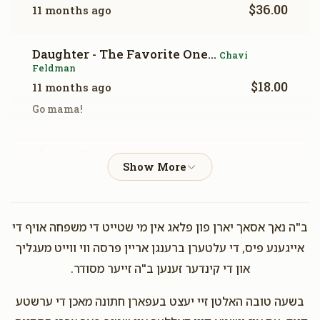
$36.00
11 months ago
Daughter - The Favorite One...
Chavi
Feldman
$18.00
11 months ago
Go mama!
Chanie Graus
Chavi Feldman
$36.00
11 months ago
Peri Friedman
Chavi Feldman
ב"ה נאך אסאך יארן פון פלאג אין מי שטייט די משפחה אויף די
$50.00
11 months ago
אייגענע פיס, די עלטערן ברענגן אריין פרסה ווי ווייט מעגליך
און די קינדער זענען ב"ה זייער מסודר.
Esther Moeller
Chavi Feldman
בשעה טובה האלטן זיי יעצט בעפארן חתונה מאכן די ערשטע
$100.00
1 year ago