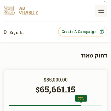
בס"ד
AB
CHARITY
powerd by ahblicklive.com
Create A Campaign
Sign In
דחוק מאוד
$85,000.00
65,661.15
$
77%