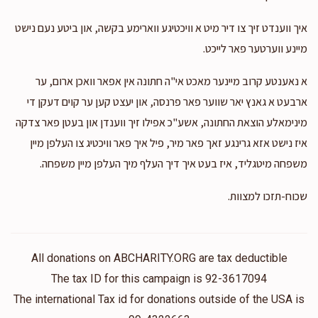
Anonymous
איך ווענדט זיך צו דיר מיט א וויכטיגע ווארימע בקשה, און ביטע נעם נישט
$500.00
2 years ago
מיינע ווערטער פאר לייכט.
א נאענטע קרוב מיינער מאכט אי"ה חתונה אין אפאר וואכן ארום, ער
Zipi And Ephraim Book
ארבעט א גאנץ יאר שווער פאר פרנסה, און יעצט קען ער קוים דעקן די
$100.00
2 years ago
מינימאלע הוצאת החתונה, אשע"כ אפילו זיך ווענדן און בעטן פאר צדקה
Thank you Avrumi
איז נישט אזא גרינגע זאך פאר מיר, פיל איך פאר וויכטיג צו העלפן מיין
משפחה מיטגליד, איז בעט איך דיך העלף מיך העלפן מיין משפחה.
שכוח-תזכו למצוות.
All donations on ABCHARITY.ORG are tax deductible
The tax ID for this campaign is 92-3617094
The international Tax id for donations outside of the USA is