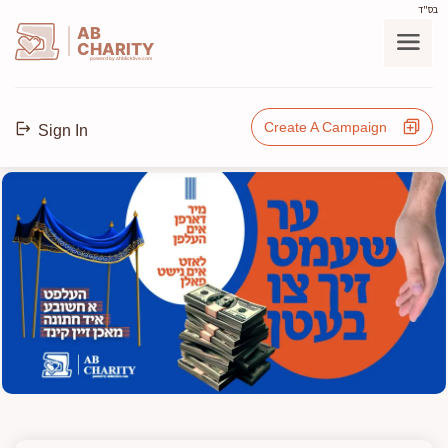
בס"ד
AB
CHARITY
powerd by ahblicklive.com
Create A Campaign
Sign In