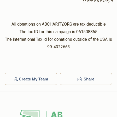
קענישט איינקויפן.
Chaim Fuchs
$18.00
1 year ago
All donations on ABCHARITY.ORG are tax deductible
Levy Yitzchok Feder
The tax ID for this campaign is 061508865
$18.00
1 year ago
The international Tax id for donations outside of the USA is
99-4322663
MMM
$100.00
1 year ago
לע״נ רבינו ישעי-ה בר משה זיעוכי״א
Create My Team
Share