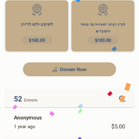
לשובע ולא לרזון
לע״נ רבינו ישעי-ה בר משה
זיעוכי״א
$180.00
$100.00
Donate Now
52
Donors
Anonymous
$5.00
1 year ago