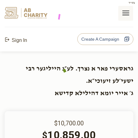
בס"ד
AB
CHARITY
powerd by ahblicklive.com
Create A Campaign
Sign In
גראסערי פאר א נצרך. לע״נ הייליגער רבי
ישעי׳לע זיעוכי״א.
ג׳ אייר יומא דהילילא קדישא
$10,700.00
10,859.00
$