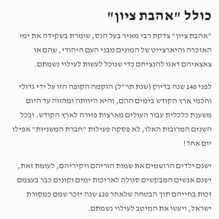
כולל "אהבת ציון"
$100.00
2 months ago
"אהבת ציון" צדקת רבי מאיר בעל הנס, שומרת בשקידה את ימי
dej yurtzeit
האזכרה והיארצייט של המונים מבני העם היהודי, שהם או
צאצאיהם דאגו להנציחם כדי שנוכל לעשות לעילוי נשמתם.
$180.00
2 months ago
10 פעמים ח"י
לפני 140 שנה בדיוק (שנת תר"ל) הוקמה הקופה הזו על ידי גדולי
Yizkor
וחכמי ארץ הקודש בימים ההם, והיא היוותה ומהווה עד היום
משענת כלכלית עבור העולים מארצות פזורה לארץ הקודש. ובכל
השנים המרובות האלו, לא פסקה פעילות "חברת המשניות" אפילו
יום אחד!
ישנם ילדים הרושמים את שמות הוריהם ויקיריהם, לעומת זאת,
ישנם אנשים המבקשים סגולה לאריכות ימים וקונים כבר בעצמם
זכות בחייהם תוך הבטחה שלאחר 120 שנה יזכר שמם כמסורת
ישראל, ויעשו את המיטב לעילוי נשמתם.