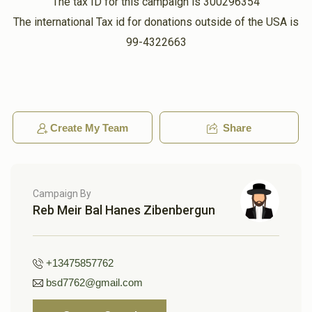
The tax ID for this campaign is 300296354
The international Tax id for donations outside of the USA is
99-4322663
Create My Team
Share
Campaign By
Reb Meir Bal Hanes Zibenbergun
+13475857762
bsd7762@gmail.com