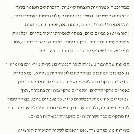
כמה וכמה אפשרויות הנצחה קיימות: הזכרת שם הנפטר בשנה
הראשונה לפטירה, במשך 365 ימים לעילוי נשמתו פעמיים ביום,
כולל אמירת 'יזכור' בחגים, כנהוג. או, שמירת יום-השנה
(יארצייט) פעמיים ביום, בנוסף לאמירת 'יזכור בחגים. וכל זאת
אפשר לעשות גם בתור "קרן קיימת" כאשר הבן אדם רושם עצמו
בחייו על מנת שיתקיימו בו ההנצחות בהגיע הזמן.
קביעות של לימוד משניות לזכר הנפטרים נעשית מידי יום ביומו ע"י
12 אברכים המתכנס בבוקר לתפילת שחרית בצוותא, עם אמירת
'קדיש' והדלקת נרות לעילוי נשמת הנפטרים, ומיד לאחר מכן
נאמרים פרקי תהלים, ונלמדים פרקי משניות בחבורה, תוך
שמזכירים את שמות הנפטרים כדין. כך פעמיים ביום, בבוקר סמוך
לתפילת שחרית, ולפנות ערב בין תפילת מנחה ותפילת ערבית. סדר
זה מתקיים כבר עשרות שנים בעקביות ובפיקוח רבנים.
כשירות מטעם המשרד, אנו דואגים לשלוח "תזכורת יארצייט"