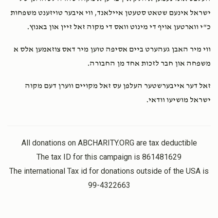
ישראל אינעם שטאט סטעטן איילאנד, ווי איבער טויזענט משפחות
כ"י ווארטען אויף די מינוט וואס די מקוה זאל זיין און באנוץ.
ווי מיר האבן געהערט ביים אסיפה טוען מיר דאס צוזאמען אלס א
משפחה און חבר לזכות אחד מן החבורה.
זאל דער אייבערשטער העלפן עס זאל מקויים ווערן דעם מקוה
ישראל מושיעו וודאי.
All donations on ABCHARITY.ORG are tax deductible
The tax ID for this campaign is 861481629
The international Tax id for donations outside of the USA is
99-4322663