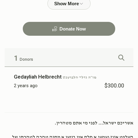
$36,000.00
$18,000.00
Donate Now
1
Donors
Gedayliah Helbrecht
מו״ה גדלי’ הלברעכט
$300.00
2 years ago
אשריכם ישראל... לפני מי אתם מטהרין.
העלפט אונז נעמען א חלק אין בויען א מקוה טהרה לטהרתן של