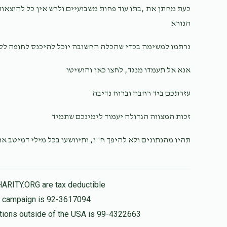
$180.00
כעת מחתן את ,בתו עוד פחות משבועיים ולרש אין כל להוצאו
הנורא
נרתמו למשימה בכדי שהכלה החשובה יוכל להיכנס לחופה ל.
$100.00
אנא אל תעמדו מנגד, לחצו כאן והושיטו
עזרתכם ביד רחבה וברוח נדיבה
זכות המצווה הגדולה יעמוד לימינכם שתמיד
תהיו מהנתונים ולא להיפך ח''ו, ותיוושעו בכל מילי דמיטב 
HARITY.ORG are tax deductible
is campaign is 92-3617094
nations outside of the USA is 99-4322663