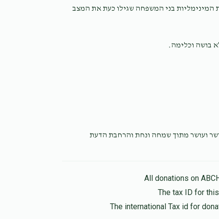
Hershy Mayer
ת המינימליות בני המשפחה שגילו כעת את המצב
9 months ago
לא בושה וכלימה
YOSEPH WEINBERGER
9 months ago
אושר ועושר מתוך שמחה ונחת והרחבת הדעת
All donations on ABC
The tax ID for th
The international Tax id for do