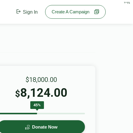
בס"ד
Create A Campaign
Sign In
$18,000.00
8,124.00
$
45%
Donate Now