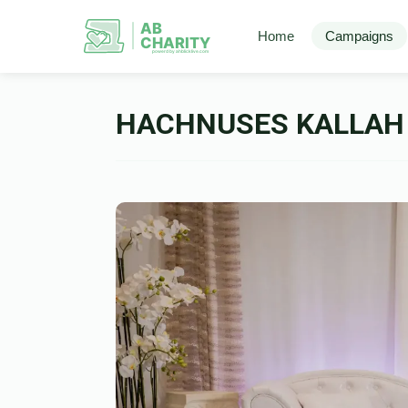
AB
Home
Campaigns
CHARITY
powerd by ahblicklive.com
HACHNUSES KALLAH