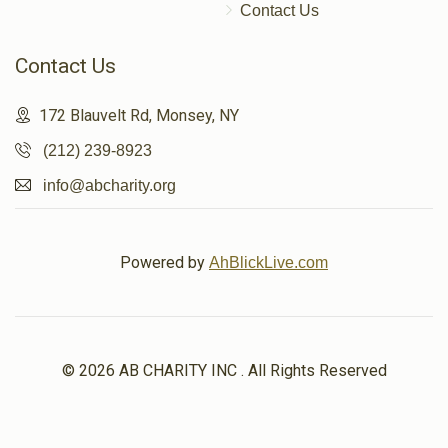
$1,800.00
$1,800.00
Contact Us
Contact Us
172 Blauvelt Rd, Monsey, NY
תזריע
טהרה
(212) 239-8923
$1,800.00
$1,800.00
info@abcharity.org
Powered by
AhBlickLive.com
אחרי
אמור
$1,800.00
$1,800.00
© 2026 AB CHARITY INC . All Rights Reserved