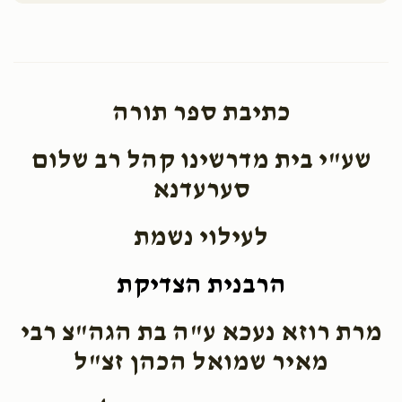
ויגש
ויחי (ברכת יעקב) חזק
$3,600.00
$1,800.00
כתיבת ספר תורה
שע"י בית מדרשינו קהל רב שלום
סערעדנא
שמות
וארא
לעילוי נשמת
$1,800.00
$1,800.00
הרבנית הצדיקת
מרת רוזא נעכא ע"ה בת הגה"צ רבי
מאיר שמואל הכהן זצ"ל
בא
בשלח (שירה – פרשת המן)