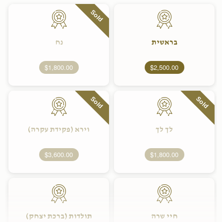
Sold
בראשית
נח
$1,800.00
$2,500.00
Sold
Sold
לך לך
וירא (פקידת עקרה)
$3,600.00
$1,800.00
חיי שרה
תולדות (ברכת יצחק)