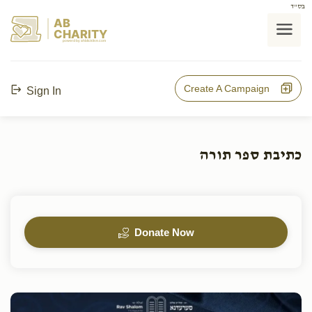
בס"ד
AB
CHARITY
powerd by ahblicklive.com
Create A Campaign
Sign In
כתיבת ספר תורה
Donate Now