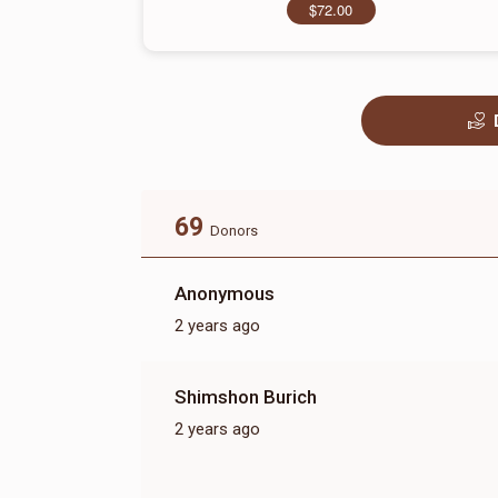
$72.00
69
Donors
Anonymous
2 years ago
Shimshon Burich
2 years ago