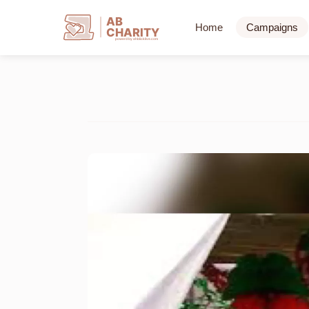
AB
Home
Campaigns
CHARITY
powerd by ahblicklive.com