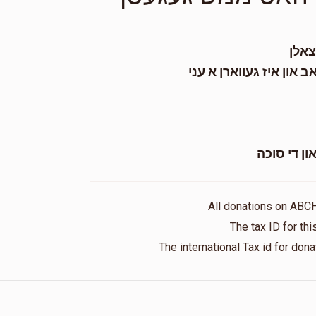
Chaim Polatsek
2 years ago
Yisrael Steinfeld
2 years ago
All donations on ABC
The tax ID for t
The international Tax id for do