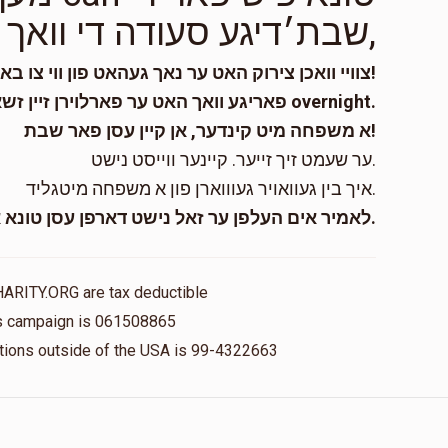
שבת׳דיגע סעודה די וואך,
$200.00
צוויי וואכן צירוק האט ער נאך געהאט פון ווי צו באצאלן!
פאריגע וואך האט ער פארלוירן זיין זשאב און איז געווארן א עני overnight.
א משפחה מיט קינדער, אן קיין עסן פאר שבת!
$10.00
ער שעמט זיך זייער. קיינער ווייסט נישט.
איך בין געוואויר געוווארן פון א משפחה מיטגליד.
לאמיר אים העלפן ער זאל נישט דארפן עסן טונא און די סוכה.
HARITY.ORG are tax deductible
his campaign is 061508865
nations outside of the USA is 99-4322663