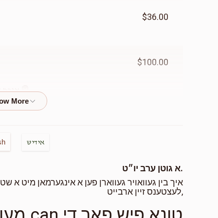
$36.00
$100.00
אורח א
$101.00
sh
אידיש
אורח א
א גוטן ערב יו״ט.
איך בין געוואויר געווארן פען א אינגערמאן מיט א ש
$100.00
לעצטענס זיין ארבייט,
טונא פי
אורח א