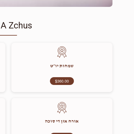
 A Zchus
שמחות יו״ט
$360.00
אורח און די סוכה