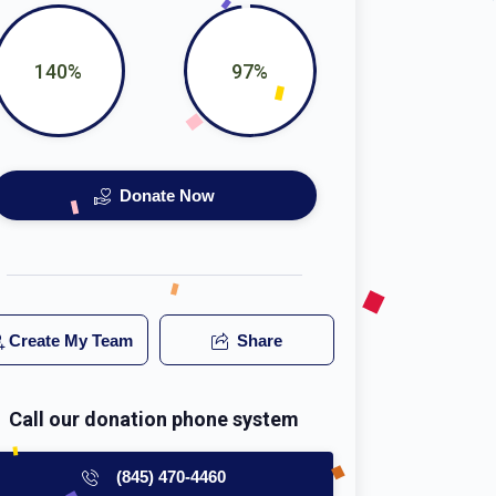
140%
97%
Donate Now
Create My Team
Share
Call our donation phone system
(845) 470-4460