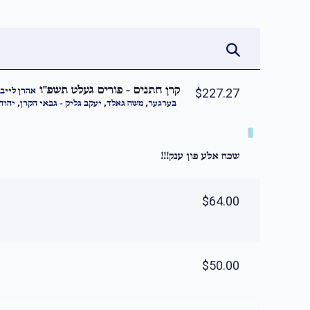
קרן חתנים - פורים געלט תשפ''ו
אהרן לייב 
$227.27
בערגער, משה גאלד, יעקב גליק - גבאי הקרן, יהוד -
שכח אלע פון ענק!!!
$64.00
$50.00