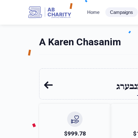
AB
Home
Campaigns
CHARITY
powerd by ahblicklive.com
A Karen Chasanim
נבערג
$999.78
$