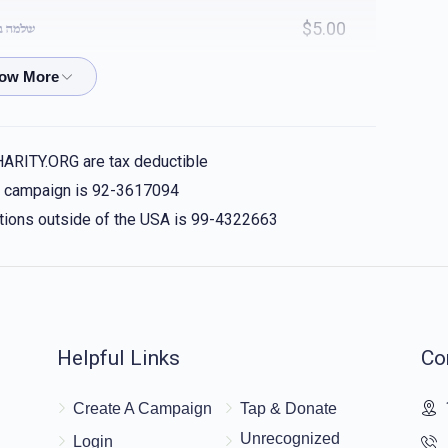
$5.00
שלמה ב
החתן יחזקאל מנחם שטויבער
אהרן לי
$0.51
HARITY.ORG are tax deductible
בלומנבערג, גרשון בערגער, משה גאלד, יעקב גליק -
is campaign is 92-3617094
nations outside of the USA is 99-4322663
פאר אלע בחורים וואס פלאגן זיך אזוי שטארק!!!
$10.00
Helpful Links
Co
$10.00
Create A Campaign
Tap & Donate
Unrecognized
Login