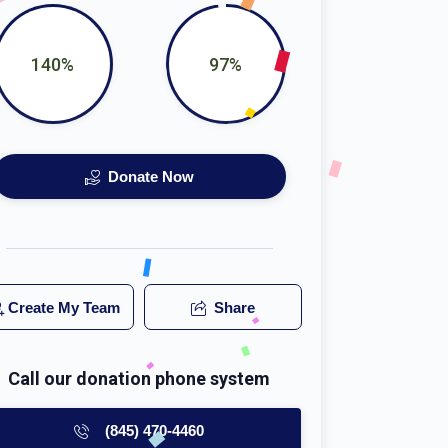
140%
97%
Donate Now
Create My Team
Share
Call our donation phone system
(845) 470-4460