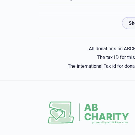
יב אייזיקאוויטש, חיים בארזעסקי, אלימלך בלויא, שלמה
 גבאי הקרן, יהודא ארי` גרינבוים, יוסף גרינבלאט, יואל
יוהשע גרינוואלד - גבאי הקרן, מרדכי גרינפעלד
5 months ago
All donations on ABC
The tax ID for th
The international Tax id for do
Best Uncle
יוסף לעבאווייטש
5 months ago
Mommy &Totty Lebovits
יוסף לעבאווייטש
5 months ago