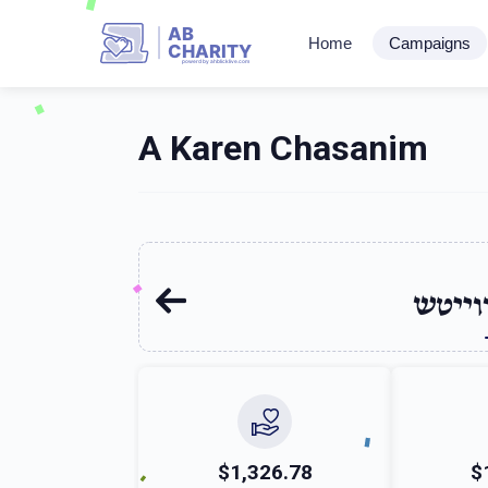
AB
Home
Campaigns
CHARITY
powerd by ahblicklive.com
A Karen Chasanim
וייטש
$1,326.78
$