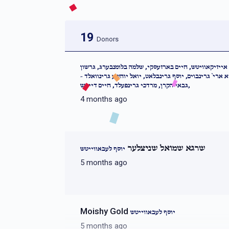
19
Donors
אייזיקאוויטש, חיים בארזעסקי, שלמה בלומנבערג, גרשון
א ארי` גרינבוים, יוסף גרינבלאט, יואל יוהשע גרינוואלד
גבאי הקרן, מרדכי גרינפעלד, חיים דייטש,
4 months ago
שרגא שמואל שניצלער
יוסף לעבאווייטש
5 months ago
Moishy Gold
יוסף לעבאווייטש
5 months ago