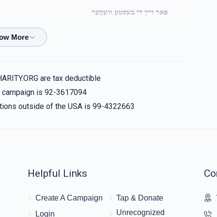
פאר זיין די בעסטע וועקער
החתן יחזקאל מנחם שטויבער
אהרן לי
$0.51
בלומנבערג, גרשון בערגער, משה גאלד, יעקב גליק -
HARITY.ORG are tax deductible
פאר אלע בחורים וואס פלאגן זיך אזוי שטארק!!!
is campaign is 92-3617094
nations outside of the USA is 99-4322663
$36.00
$50.00
Helpful Links
Co
לכבוד אונזער באליבטע יאסי !We are proud of you
Create A Campaign
Tap & Donate
Unrecognized
Login